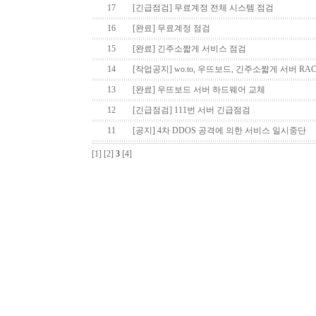
17
[긴급점검] 무료계정 전체 시스템 점검
16
[완료] 무료계정 점검
15
[완료] 긴주소짧게 서비스 점검
14
[작업공지] wo.to, 우뜨보드, 긴주소짧게 서버 RA
13
[완료] 우뜨보드 서버 하드웨어 교체
12
[긴급점검] 111번 서버 긴급점검
11
[공지] 4차 DDOS 공격에 의한 서비스 일시중단
[1]
[2]
3
[4]