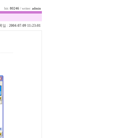
hit:
80246
/ writer:
admin
록일 :
2004-07-09 11:23:01