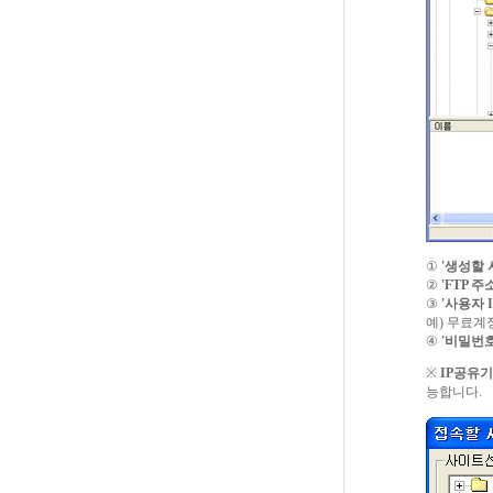
①
'생성할 
②
'FTP 주
③
'사용자 I
예) 무료계정주
④
'비밀번호
※
IP공유
능합니다.