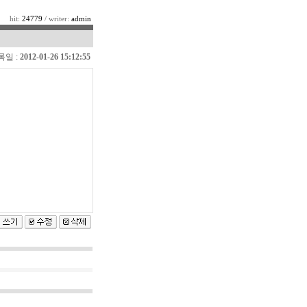
hit:
24779
/ writer:
admin
록일 :
2012-01-26 15:12:55