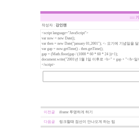
::::
기
작성자 :
강인맨
<script language="JavaScript">
var now = new Date();
var then = new Date("january 01,2001"); <- 요기에
var gap = now.getTime() - then.getTime();
gap = (Math.floor(gap / (1000 * 60 * 60 * 24 ))+1);
document.write("2001년 1월 1일 이후로 <b>" + gap + "</
</script>
이전글
iframe 투명하게 하기
다음글
링크할때 점선이 안나오게 하는 팁