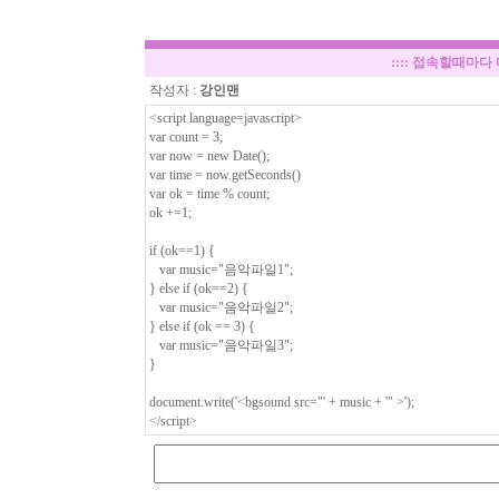
::::
접속할때마다 
작성자 :
강인맨
<script language=javascript>
var count = 3;
var now = new Date();
var time = now.getSeconds()
var ok = time % count;
ok +=1;
if (ok==1) {
var music="음악파일1";
} else if (ok==2) {
var music="음악파일2";
} else if (ok == 3) {
var music="음악파일3";
}
document.write('<bgsound src="' + music + '" >');
</script>