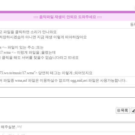
::::
음악파일 재생이 안되요 도와주세요
::::
등
리고 파일을 클릭하면 소리가 안나와요
 저장하시겠습까 아니면 지금 재생 이렇게 떠야하잖아요
17.wma <-- 파일이 있는 주소
;또는
music/17.wma <-- 이렁게 파일을
;올렸는데
 클릭을 해도 서버를 찾을수 없습니다라고 뜨네요
ailan75.wo.to/music/17.wma"> 당연히 테그는 이렇게
;되어잇지요
 파일중 wma,asf 파일은 이용하실수 없으며 ogg,mid,avi 파일은 사용가능합니다.
해주실분..^^/