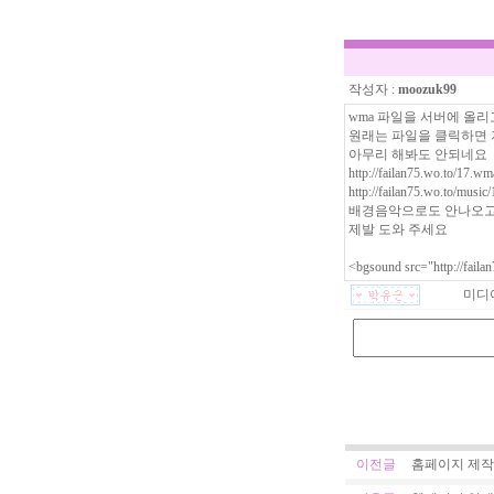
작성자 :
moozuk99
wma 파일을 서버에 올
원래는 파일을 클릭하면
아무리 해봐도 안되네요
http://failan75.wo.to/
http://failan75.wo.to/
배경음악으로도 안나오고
제발 도와 주세요
<bgsound src="
http://f
미디어
이전글
홈페이지 제작 