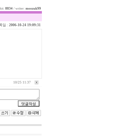
hit:
8834
/ writer:
moozuk99
록일 :
2006-10-24 19:09:31
10/25 11:37