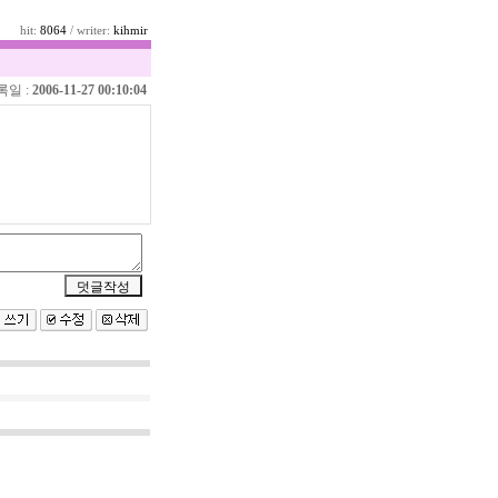
hit:
8064
/ writer:
kihmir
록일 :
2006-11-27 00:10:04