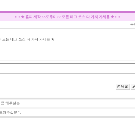
::::
★ 홈피 제작 <<도우미>> 모든 테그 쏘스 다 가져 가세욤 ★
::::
등
> 모든 테그 쏘스 다 가져 가세욤 ★
좀 해주실분...
주실분 ' ';