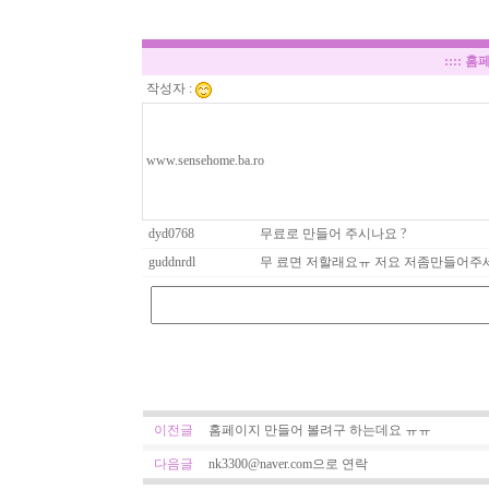
::::
홈페
작성자 :
www.sensehome.ba.ro
dyd0768
무료로 만들어 주시나요 ?
guddnrdl
무 료면 저할래요ㅠ 저요 저좀만들어주
이전글
홈페이지 만들어 볼려구 하는데요 ㅠㅠ
다음글
nk3300@naver.com으로 연락