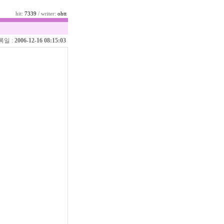
hit:
7339
/ writer:
ohtt
록일 :
2006-12-16 08:15:03