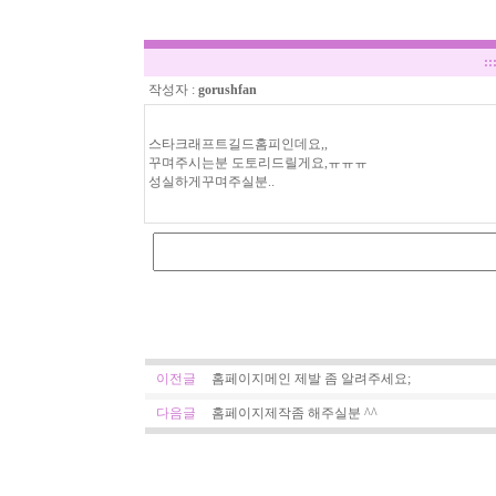
::
작성자 :
gorushfan
스타크래프트길드홈피인데요,,
꾸며주시는분 도토리드릴게요,ㅠㅠㅠ
성실하게꾸며주실분..
이전글
홈페이지메인 제발 좀 알려주세요;
다음글
홈페이지제작좀 해주실분 ^^