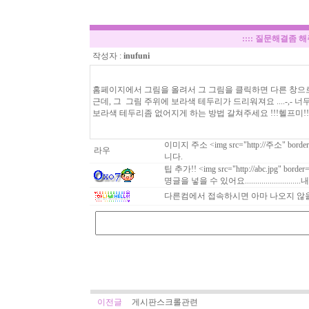
::::
질문해결좀 해주
작성자 :
inufuni
홈페이지에서 그림을 올려서 그 그림을 클릭하면 다른 창으
근데, 그 그림 주위에 보라색 테두리가 드리워져요 ....-,- 너
보라색 테두리좀 없어지게 하는 방법 갈쳐주세요 !!!헬프미!!!
이미지 주소 <img src="http://주소" b
라우
니다.
팁 추가!! <img src="http://abc.jpg" 
명글을 넣을 수 있어요.........................
다른컴에서 접속하시면 아마 나오지 않을
이전글
게시판스크롤관련