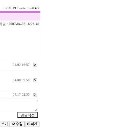
hit:
8019
/ writer:
hsl0322
록일 :
2007-04-02 16:26:40
04/02 16:57
04/08 09:58
04/17 02:35