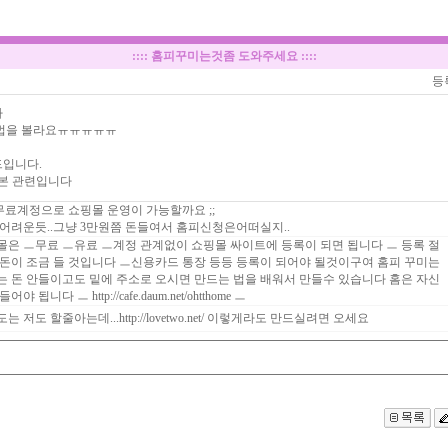
::::
홈피꾸미는것좀 도와주세요
::::
등
다
법을 볼라요ㅠㅠㅠㅠㅠ
입니다.
리본 관련입니다
... 무료계정으로 쇼핑몰 운영이 가능할까요 ;;
 어려운듯..그냥 3만원쯤 돈들여서 홈피신청은어떠실지..
몰은 ㅡ무료 ㅡ유료 ㅡ계정 관계없이 쇼핑몰 싸이트에 등록이 되면 됩니다 ㅡ 등록 절
 돈이 조금 들 것입니다 ㅡ신용카드 통장 등등 등록이 되어야 될것이구여 홈피 꾸미는
는 돈 안들이고도 밑에 주소로 오시면 만드는 법을 배워서 만들수 있습니다 홈은 자신
어야 됩니다 ㅡ http://cafe.daum.net/ohtthome ㅡ
는 저도 할줄아는데...http://lovetwo.net/ 이렇게라도 만드실려면 오세요