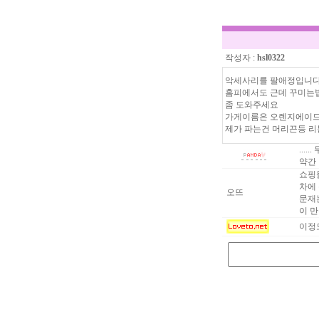
작성자 :
hsl0322
악세사리를 팔애정입니
홈피에서도 근데 꾸미는
좀 도와주세요
가게이름은 오렌지에이드
제가 파는건 머리끈등 
...
약간
쇼핑
차에
오뜨
문재
이 만들
이정도