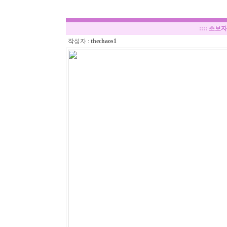
::::
초보자
작성자 :
thechaos1