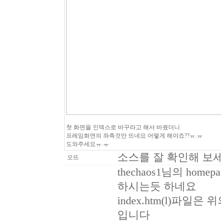
첫 화면을 인덱스로 바꾸라고 해서 바꿨더니
프레임화면의 좌측것만 뜨네요 어떻게 해야죠??ㅠ.ㅠ
도와주세요ㅠ.ㅠ
소스를 잘 확인해 보
오뜨
thechaos1님의 home
하시는듯 하네요
index.htm(l)파일
입니다