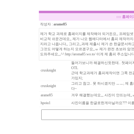
::::
홈페이
작성자 :
arame85
제가 학교 과제로 홈페이지를 제작해야 되거든요,, 프레임셋 
비교적 쉬운건데요,, 제가 나모 웹에디터에서 홈피 제작까지는
지라고 나옵니다,, 그리고,,과제 제출시 제가 쓴 한글문서하
그것도 어떻게 하는지 모르겠구요,,ㅠ 제가 완전 초보라 암것
도와주세요,,,^^:
http://aroma85.wo.to/ 이게 제 홈피 주
들어가보니까 해결하신듯한데.. 첫페이지는 ind
OTL
cruxknight
근데 학교과제가 홈피제작이면 그쪽 전공
가있지;
그리고 참고.. 못 하시겠지만 ㅡㅡ; 제 홈피 한
cruxknight
다~
arame85
겨우 해결했는데요,,, 사진이 안뜨는데,
hpoiu1
사진이름을 한글로한게아닐까요??? 이