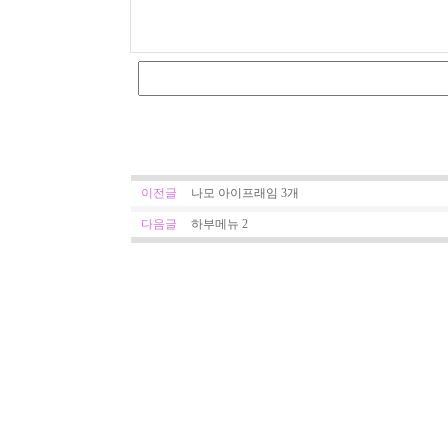
이전글
나모 아이프래임 3개
다음글
하부메뉴 2