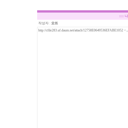
::::
나
작성자 :
오뜨
http://cfile283.uf.daum.net/attach/12758E0649536EFABE1052