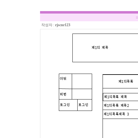
:
작성자 :
rjscnr123