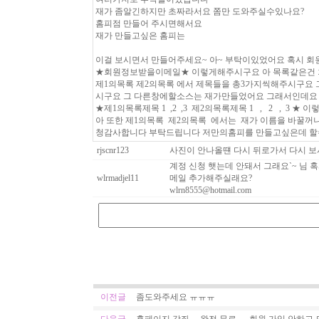
재가 좀알긴하지만 초짜라서요 쫌만 도와주실수있나요?
홈피점 만들어 주시면해서요
재가 만들고싶은 홈피는
이걸 보시면서 만들어주세요~ 아~ 부탁이있었어요 혹시 
★회원정보받을이메일★ 이렇게해주시구요 아 목록같은건 
제1의목록 제2의목록 에서 제목들을 총3가지씩해주시구요
시구요 그 다른창에할소스는 재가만들었어요 그래서인데요
★제1의목록제목 1 ,2 ,3 제2의목록제목 1 , 2 , 3 
아 또한 제1의목록 제2의목록 에서는 재가 이름을 바꿀꺼
청감사합니다 부탁드립니다 저만의홈피를 만들고싶은데 
rjscnr123
사진이 안나올떈 다시 뒤로가서 다시 
계정 신청 햇는데 안돼서 그래요`~ 님 혹
wlrmadjel11
메일 추가해주실래요?
wlrn8555@hotmail.com
이전글
좀도와주세요 ㅠㅠㅠ