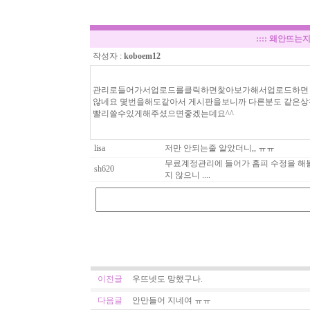
::::
왜안뜨는지
작성자 :
koboem12
관리로들어가서업로드를클릭하면찿아보가해서업로드하면 
않네요 몇번을해도같아서 게시판을보니까 다른분도 같은
빨리쓸수있게해주셨으면좋겠는데요^^
lisa
저만 안되는줄 알았더니,, ㅠㅠ
무료계정관리에 들어가 홈피 수정을 해볼
sh620
지 않으니 ....
이전글
우뜨넷도 망했구나.
다음글
안만들어 지네여 ㅠㅠ