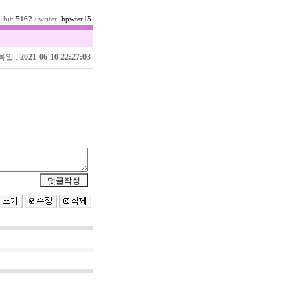
hit:
5162
/ writer:
hpwter15
록일 :
2021-06-10 22:27:03