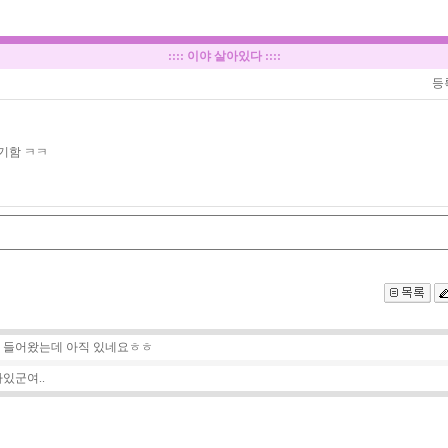
::::
이야 살아있다
::::
등
기함 ㅋㅋ
에 들어왔는데 아직 있네요ㅎㅎ
있군여..