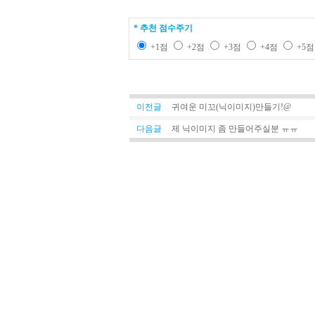
* 추천 점수주기
+1점
+2점
+3점
+4점
+5
이전글
귀여운 미꼬(닉이미지)만들기!@
다음글
제 닉이미지 좀 만들어주실분 ㅠㅠ