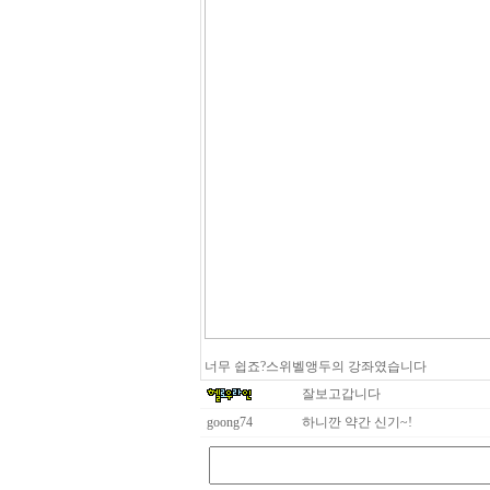
너무 쉽죠?스위벨앵두의 강좌였습니다
잘보고갑니다
goong74
하니깐 약간 신기~!