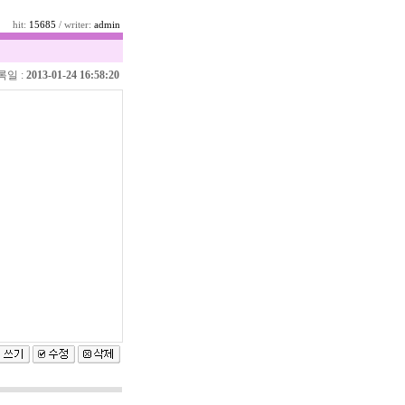
hit:
15685
/ writer:
admin
록일 :
2013-01-24 16:58:20