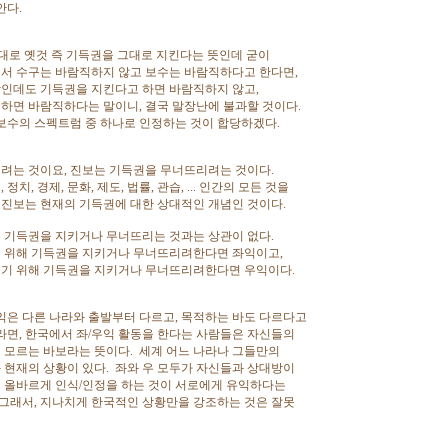
안다.
그대로 옛것 즉 기득권을 그대로 지킨다는 뜻인데 굳이
서 수구는 바람직하지 않고 보수는 바람직하다고 한다면,
인데도 기득권을 지킨다고 하면 바람직하지 않고,
하면 바람직하다는 말이니, 결국 말장난에 불과할 것이다.
 보수의 스펙트럼 중 하나로 인정하는 것이 합당하겠다.
려는 것이요, 진보는 기득권을 무너뜨리려는 것이다.
정치, 경제, 문화, 제도, 법률, 관습, ... 인간의 모든 것을
와 진보는 현재의 기득권에 대한 상대적인 개념인 것이다.
 기득권을 지키거나 무너뜨리는 것과는 상관이 없다.
 위해 기득권을 지키거나 무너뜨리려한다면 좌익이고,
들기 위해 기득권을 지키거나 무너뜨리려한다면 우익이다.
우익은 다른 나라와 출발부터 다르고, 목적하는 바도 다르다고
라면, 한국에서 좌/우익 활동을 한다는 사람들은 자신들의
 모르는 바보라는 뜻이다. 세계 어느 나라나 그들만의
 현재의 상황이 있다. 좌와 우 모두가 자신들과 상대방이
 올바르게 인식/인정을 하는 것이 서로에게 유익하다는
 그래서, 지나치게 한국적인 상황만을 강조하는 것은 잘못