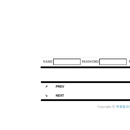
NAME
PASSWORD
[슬라이드]최은숙선생님 독일에서 보
↗
PREV
봉평 펜션에서 아이들과 함께
↘
NEXT
Copyright ⓒ
무료링크