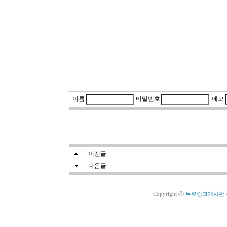
이름
비밀번호
메모
이전글
가족앨범 2
다음글
가족 앨범
Copyright ⓒ
무료링크게시판