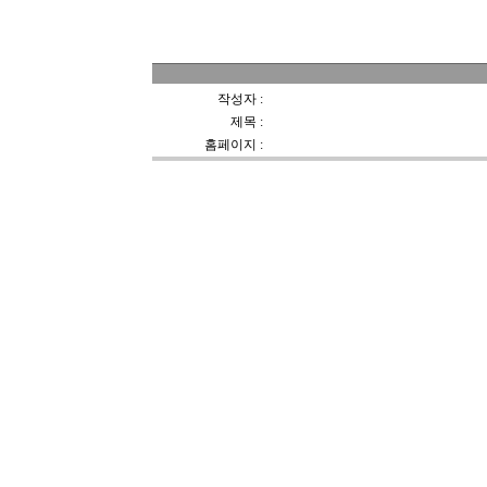
가족앨범실
작성자 :
소현
제목 :
지구봉에 소현
홈페이지 :
없음