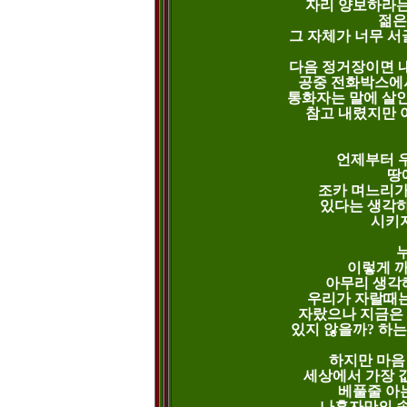
자리 양보하라는
젊은이
그 자체가 너무 서
다음 정거장이면 내
공중 전화박스에서
통화자는 말에 살인
참고 내렸지만 
언제부터 우
땅
조카 며느리가 
있다는 생각하
시키지
누
이렇게 까
아무리 생각해
우리가 자랄때는
자랐으나 지금은 
있지 않을까? 하는
하지만 마음
세상에서 가장 값
베풀줄 아는
나혼자만의 속