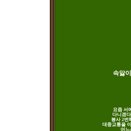
속앓이였
요즘 서예
다니겠다고
봉사 2번해
대중교통을 이용
어느세