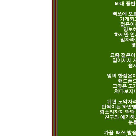
60대 중반
뻐쓰에 오르
가게되고
젊은이들
양보해
하지만 언제
말자라는
몇
요즘 젊은이
일어서서 자
쉽지
앞의 한젊은이
핸드폰으로
그옆은 고개
쳐다보지나 
뒤편 노악자석
반짝이는 하얀별 
껌소리까지 딱딱 
친구와 예기하느
분들
가끔  뻐쓰 방