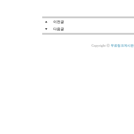
이전글
김서방 기사
다음글
우리집 앞마당 과일나무 열매
Copyright ⓒ
무료링크게시판