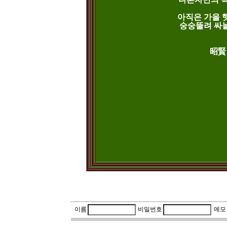
아직은 가을 햇
숭숭뚤려 싸늘
昭賢  
이름
비밀번호
메모