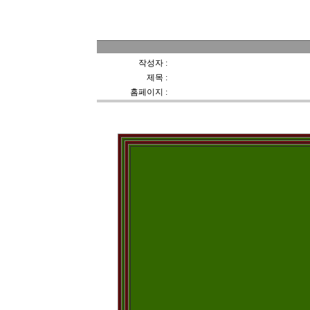
가족앨범실
작성자 :
소현
제목 :
우리집 배경으로 만든작품
홈페이지 :
없음
속앓이였던 자리다툼 글 소현