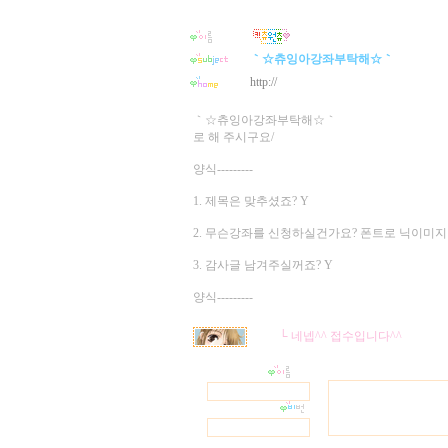
｀☆츄잉아강좌부탁해☆｀
http://
｀☆츄잉아강좌부탁해☆｀
로 해 주시구요/
양식---------
1. 제목은 맞추셨죠? Y
2. 무슨강좌를 신청하실건가요? 폰트로 닉이미
3. 감사글 남겨주실꺼죠? Y
양식---------
└ 네넵^^ 접수입니다^^