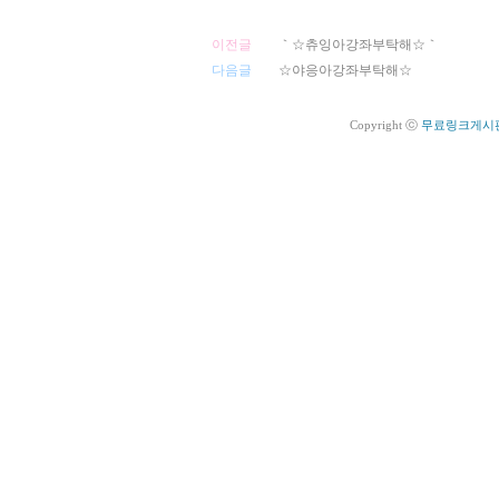
이전글
｀☆츄잉아강좌부탁해☆｀
다음글
☆야응아강좌부탁해☆
Copyright ⓒ
무료링크게시