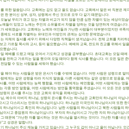
이 갑이 아닙니까? 국민이 자기가 갑이라는 사실을 모르는 것이 문제라면 문제이겠지요
를 위한 말씀입니다. 교회에는 갑도 없고 을도 없습니다. 교회에서 맡은 바 직분은 제
같은 한 분이신 성부, 성자, 성령께서 주신 것으로 모두 다 같기 때문입니다.
은 오늘날 우리가 겪고 있는 차별과 비교가 되지 않을 만큼 심한 차별이 있는 세상이었습
노예들이 있었고 노예는 주인의 소유물로서 차별을 당하는 것을 당연하게 여겼습니다
가 세워졌습니다. 교회에는 노예와 여인들과 가난한 사람들이 대부분이었지만 귀족
그 중에도 서로를 차별하는 유대인과 이방인의 관계는 심각한 문제였습니다.
는 자체의 질서를 세우기 위해서 다양한 직책들이 생겨났습니다. 전체 교회를 치리하
보고 가르칠 목사와 교사, 등이 필요했습니다. 예배와 교육, 전도와 친교를 위해서 일을
필요했습니다.
일 예배를 드렸고 매일 모여서 기도하고 성경을 공부했습니다. 초대교회는 모일 때에 
씀을 전하고 가르치는 일을 했으며 모일 때마다 함께 식사를 했습니다. 이 모든 일은 
을 전담할 수 있는 사람들을 세워야 했습니다.
을 해야 하는 사람들은 받은 은사가 다를 수밖에 없습니다. 어떤 사람은 성령으로 말
 사람에게는 같은 성령을 따라 지식의 말씀을, 다른 사람에게는 같은 성령으로 믿음을, 
은사를, 어떤 사람에게는 능력 행함을, 어떤 사람에게는 예언함을, 어떤 사람에게는 영들
게는 각종 방언 말함을, 어떤 사람에게는 방언들 통역함을 주셨습니다. 이 모든 것은 성
 성령의 은사를 주시는 것은 교회의 유익을 위해서입니다.
님, 예수의 아버지 하나님, 성령의 은사를 주시는 하나님은 교회만의 하나님이 아닙니
으시고 다스리시는 만유의 하나님이십니다. 하나님은 미국인의 하나님이시며 또한 한
의 하나님이시고 흑인의 하나님입니다. 남한 사람들의 하나님이시고 북한 사람들의 
나님이시고 종업원의 하나님이십니다. 부자의 하나님이시고 가난한 자의 하나님이십니다
 그 때문에 “가난한 자를 멸시하는 것은 하나님을 멸시하는 것이다. 가난한 자를 내신 
”고 성경은 말합니다.
기 하나님이 주신 재능을 가지고 있습니다. 그 누구도 갑이 아니고 을이 아닙니다. 인간