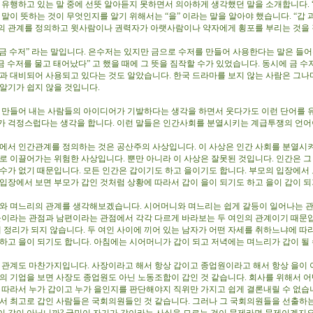
유행하고 있는 말 중에 선뜻 알아듣지 못하면서 의아하게 생각했던 말을 소개합니다. “
 말이 뜻하는 것이 무엇인지를 알기 위해서는 “을” 이라는 말을 알아야 했습니다. “갑 과
의 관계를 정의하고 윗사람이나 권력자가 아랫사람이나 약자에게 횡포를 부리는 것을 
“금 수저” 라는 말입니다. 은수저는 있지만 금으로 수저를 만들어 사용한다는 말은 들어
“금 수저를 물고 태어났다” 고 했을 때에 그 뜻을 짐작할 수가 있었습니다. 동시에 금 수
말과 대비되어 사용되고 있다는 것도 알았습니다. 한국 드라마를 보지 않는 사람은 그나
 알기가 쉽지 않을 것입니다.
만들어 내는 사람들의 아이디어가 기발하다는 생각을 하면서 웃다가도 이런 단어를 
가 걱정스럽다는 생각을 합니다. 이런 말들은 인간사회를 분열시키는 계급투쟁의 언어
서 인간관계를 정의하는 것은 공산주의 사상입니다. 이 사상은 인간 사회를 분열시
멸로 이끌어가는 위험한 사상입니다. 뿐만 아니라 이 사상은 잘못된 것입니다. 인간은 그
 수가 없기 때문입니다. 모든 인간은 갑이기도 하고 을이기도 합니다. 부모의 입장에서
 입장에서 보면 부모가 갑인 것처럼 상황에 따라서 갑이 을이 되기도 하고 을이 갑이 
 며느리의 관계를 생각해보겠습니다. 시어머니와 며느리는 쉽게 갈등이 일어나는 
아들이라는 관점과 남편이라는 관점에서 각각 다르게 바라보는 두 여인의 관계이기 때문
게 정리가 되지 않습니다. 두 여인 사이에 끼어 있는 남자가 어떤 자세를 취하느냐에 따
 하고 을이 되기도 합니다. 아침에는 시어머니가 갑이 되고 저녁에는 며느리가 갑이 될
관계도 마찬가지입니다. 사장이라고 해서 항상 갑이고 종업원이라고 해서 항상 을이
국의 기업을 보면 사장도 종업원도 아닌 노동조합이 갑인 것 같습니다. 회사를 위해서 어
에 따라서 누가 갑이고 누가 을인지를 판단해야지 직위만 가지고 쉽게 결론내릴 수 없습
 최고로 갑인 사람들은 국회의원들인 것 같습니다. 그러나 그 국회의원들을 선출하