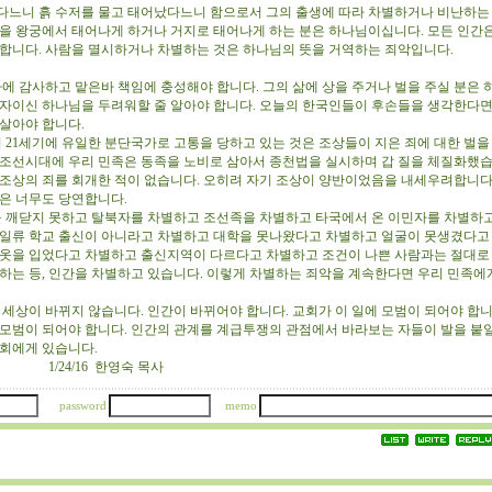
다느니 흙 수저를 물고 태어났다느니 함으로서 그의 출생에 따라 차별하거나 비난하는
람을 왕궁에서 태어나게 하거나 거지로 태어나게 하는 분은 하나님이십니다. 모든 인간
재합니다. 사람을 멸시하거나 차별하는 것은 하나님의 뜻을 거역하는 죄악입니다.
에 감사하고 맡은바 책임에 충성해야 합니다. 그의 삶에 상을 주거나 벌을 주실 분은
관자이신 하나님을 두려워할 줄 알아야 합니다. 오늘의 한국인들이 후손들을 생각한다
 살아야 합니다.
 21세기에 유일한 분단국가로 고통을 당하고 있는 것은 조상들이 지은 죄에 대한 벌을
 조선시대에 우리 민족은 동족을 노비로 삼아서 종천법을 실시하며 갑 질을 체질화했습
 조상의 죄를 회개한 적이 없습니다. 오히려 자기 조상이 양반이었음을 내세우려합니다.
것은 너무도 당연합니다.
 깨닫지 못하고 탈북자를 차별하고 조선족을 차별하고 타국에서 온 이민자를 차별하
 일류 학교 출신이 아니라고 차별하고 대학을 못나왔다고 차별하고 얼굴이 못생겼다고
 옷을 입었다고 차별하고 출신지역이 다르다고 차별하고 조건이 나쁜 사람과는 절대로
장하는 등, 인간을 차별하고 있습니다. 이렇게 차별하는 죄악을 계속한다면 우리 민족에
세상이 바뀌지 않습니다. 인간이 바뀌어야 합니다. 교회가 이 일에 모범이 되어야 합니
 모범이 되어야 합니다. 인간의 관계를 계급투쟁의 관점에서 바라보는 자들이 발을 붙일
교회에게 있습니다.
16 한영숙 목사
password
memo