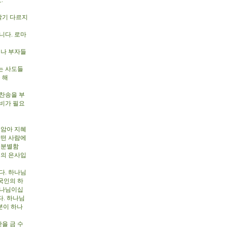
.
각기 다르지
니다. 로마
.
이나 부자들
는 사도들
 해
찬송을 부
준비가 필요
미암아 지혜
어떤 사람에
 분별함
령의 은사입
다. 하나님
국인의 하
하나님이십
. 하나님
분이 하나
을 금 수