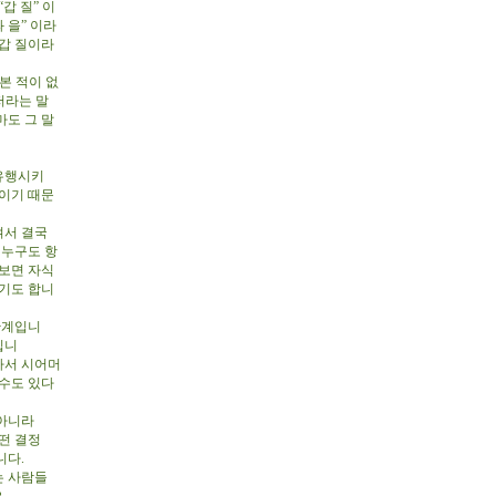
갑 질” 이
 을” 이라
갑 질이라
본 적이 없
저라는 말
마도 그 말
유행시키
이기 때문
켜서 결국
 누구도 항
 보면 자식
되기도 합니
관계입니
입니
라서 시어머
 수도 있다
 아니라
떤 결정
니다.
는 사람들