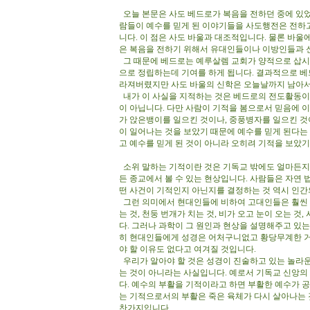
오늘 본문은 사도 베드로가 복음을 전하던 중에 있었
람들이 예수를 믿게 된 이야기들을 사도행전은 전하
니다. 이 점은 사도 바울과 대조적입니다. 물론 바
은 복음을 전하기 위해서 유대인들이나 이방인들과 
그 때문에 베드로는 예루살렘 교회가 양적으로 삽시
으로 정립하는데 기여를 하게 됩니다. 결과적으로 
라져버렸지만 사도 바울의 신학은 오늘날까지 남아서
내가 이 사실을 지적하는 것은 베드로의 전도활동이
이 아닙니다. 다만 사람이 기적을 봄으로서 믿음에 
가 앉은뱅이를 일으킨 것이나, 중풍병자를 일으킨 것
이 일어나는 것을 보았기 때문에 예수를 믿게 된다는
고 예수를 믿게 된 것이 아니라 오히려 기적을 보았
소위 말하는 기적이란 것은 기독교 밖에도 얼마든지
든 종교에서 볼 수 있는 현상입니다. 사람들은 자연
떤 사건이 기적인지 아닌지를 결정하는 것 역시 인간
그런 의미에서 현대인들에 비하여 고대인들은 훨씬 더
는 것, 천둥 번개가 치는 것, 비가 오고 눈이 오는 
다. 그러나 과학이 그 원인과 현상을 설명해주고 있는
히 현대인들에게 성경은 어처구니없고 황당무계한 거
야 할 이유도 없다고 여겨질 것입니다.
우리가 알아야 할 것은 성경이 진술하고 있는 놀라
는 것이 아니라는 사실입니다. 예로서 기독교 신앙의
다. 예수의 부활을 기적이라고 하면 부활한 예수가 
는 기적으로서의 부활은 죽은 육체가 다시 살아나는 
찬가지입니다.