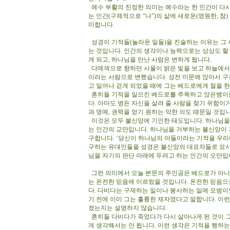
예수 부활의 진정한 의미는 예수라는 한 인간이 다시
는 인간(구체적으로 “나”)의 삶에 새로운(영원한, 참
미합니다.
성경이 기적들(놀라운 일들)을 진술하는 이유는 그 
는 것입니다. 인간의 생각이나 능력으로는 상상도 할
게 되고, 하나님을 만난 사람은 변하게 됩니다.
다메섹으로 향하던 사울이 밝은 빛을 보고 하늘에서
이라는 사람으로 변했습니다. 성전 미문에 앉아서 구
고 일어나 걷게 되었을 때에 그는 베드로에게 절을
흔히들 기적을 일으킨 베드로를 주목하고 앉은뱅이를
다. 아마도 병든 자신을 살려 줄 사람을 찾기 위함이
과 명예, 권력을 얻기 원하는 악한 의도 때문일 것입
이것은 모두 불신앙에 기인한 태도입니다. 하나님을 
는 인간의 교만입니다. 하나님을 거부하는 불신앙이 
구합니다. ‘당신이 하나님의 아들이라는 기적을 우리
구하는 유대인들을 성경은 불신앙의 대표자들로 묘사
님을 자기의 판단 아래에 두려고 하는 인간의 오만
그런 의미에서 오늘 본문의 주인공은 베드로가 아니라
는 온전한 믿음에 이르렀을 것입니다. 온전한 믿음으
다. 다비다는 구제하는 일이나 봉사하는 일에 모범이
기 전에 이미 그는 훌륭한 제자였다고 말합니다. 이
졌는지는 설명하지 않습니다.
흔히들 다비다가 죽었다가 다시 살아나게 된 것이 그
게 생각해서는 안 됩니다. 이런 생각은 기적을 행하