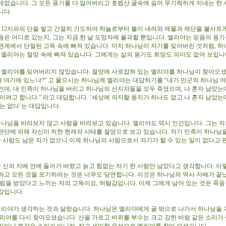
데없습니다. 그 모든 용기를 다 잃어버리고 호렙산 굴속에 숨어 무기력하게 지내는 한 
니다.
12지파의 단을 쌓고 간절히 기도하여 하늘로부터 불이 내려와 제물과 제단을 불사르게
음은 어디로 갔는지, 그는 지금 한 낱 도망자에 불과할 뿐입니다. 엘리야는 믿음의 용
관계에서 단절된 고독 속에 빠져 있습니다. 마치 하나님이 자기를 잊어버린 것처럼, 하
럼 엘리야는 절망 속에 빠져 있습니다. 그에게는 삶의 용기도 희망도 의미도 없어 보입니
엘리야를 잊어버리지 않았습니다. 절망에 사로잡혀 있는 엘리야를 하나님이 찾아오
하여 여기에 있느냐?” 고 물으시는 하나님께 엘리야는 대답하기를 “내가 만군의 하나님 
인데, 내 민족이 하나님을 버리고 하나님의 선지자들을 모두 죽였으며, 나 혼자 남았는
이려고 합니다.” 라고 대답합니다. ‘세상에 의지할 동지가 하나도 없고 나 혼자 남았는
게는 없다’는 대답입니다.
나님을 바라보지 않고 사람을 바라보고 있습니다. 엘리야도 역시 인간입니다. 그는 자
판단에 의해 자신이 처한 현재의 사태를 절망으로 보고 있습니다. 자기 민족이 하나님
한 사람도 남은 자가 없으니 이제 하나님의 사람으로서 자기가 할 수 있는 일이 없다고 
 신의 지배 안에 들어가 버렸고 늙고 힘없는 자기 한 사람만 남았다고 생각합니다. 이
하고 모든 것을 포기하려는 것은 너무도 당연합니다. 이것은 하나님의 역사 지배가 끝
버림을 받았다고 느끼는 자의 고독이요, 허탈감입니다. 이제 그에게 남아 있는 것은 죽음
감입니다.
리야가 생각하는 것과 달랐습니다. 하나님은 엘리야에게 굴 밖으로 나가서 하나님을
엘리야를 다시 찾아오셨습니다. 산을 가르고 바위를 부수는 크고 강한 바람 같은 소리가 