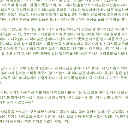
진이나 불같은 소리가 아니라, 작고 세미한 음성으로 엘리야를 찾아 오셨습니다.
귀기우려 듣지 않으면 듣지 못할 소리, 작고 미세한 음성으로 하나님은 자신을 나타
을 잠재우고, 간절한 마음으로 하나님의 음성을 기다리는 엘리야에게 하나님은 말씀하셨
란과 격동이 잠들고, 하나님의 뜻에 자신을 맡길 준비가 되어 있을 때에, 조용한 침묵이
 때에, 인간은 자신을 향해 말씀해 오시는 하나님의 세미한 음성을 들을 수가 있습니다
나님의 응답을 기다리던 엘리야에게 들려온 하나님의 음성은 엘리야의 당면 과제를 
니었습니다. 즉, 기적으로 이세벨을 처치해 주겠다거나 엘리야를 죽이려는 원수들에게
약속이 아니었습니다. 하나님은 엘리야가 전혀 예기치 못했던 새로운 일 꺼리를 주셨습니
웃나라의 왕이 될 사람들에게 기름을 부을 것과 엘리야의 후계자가 될 선지자를 세우
로 하여금 또 다시 위험하고 힘든 삶의 현장으로 내려가라는 요구였습니다. ‘이제는 내 
이상 할 수도 없다’고 낙심하며 도피해 있는 엘리야를 하나님은 역사의 현장으로 돌려보
님의 요구가 너무 심한 것 같습니다. 왜 하나님은 엘리야에게 휴식이나 안식을 허락하
은 엘리야가 원하는 보복을 해주지 않으시는지, 왜 하나님은 엘리야에게 유난히 힘든 삶
 하나님은 자기의 사람에게 이렇게 하시는지, 이토록 냉정하신지, 도대체 그 이유가 무
다.
하나님이 가장 사랑하신 자를 어떻게 하셨던가를 우리는 알고 있습니다. 십자가에 달린
독생자를 통해서 하나님의 뜻은 가장 분명하게 나타났습니다. 엘리야가 당한 고초가 아
과 비교가 되겠습니까?
사람들을 부르시는 것은 배부르게 먹고 공짜로 남의 덕에 평안히 살아가는 사람들이 
나님이 자기의 사람들을 부르신 것은 하나님의 일을 함께 하자고 부르신 것입니다. 인간
역사에 동참하는 자가 되라고 부르신 것입니다.