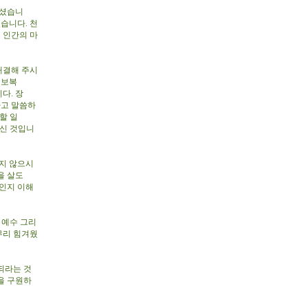
내셨습니
습니다. 천
 인간의 마
.
해결해 주시
 보복
다. 장
라고 말씀하
할 일
내신 것입니
지 않으시
을 살도
엇인지 이해
 예수 그리
무리 힘겨웠
되라는 것
을 구원하