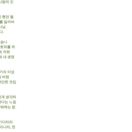
사람의 도
 했던 엘
기를 잃어버
나님
다.
셨습니
여호와를 위
데 저희
데 내 생명
기의 이성
을 버렸
판단한 것입
렇게 생각하
났다는 느낌
 밖에는 없
 기다리라
아니라, 천