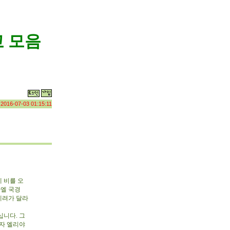
 모음
:
2016-07-03 01:15:11
 비를 오
라엘 국경
데려가 달라
니다. 그
자 엘리야