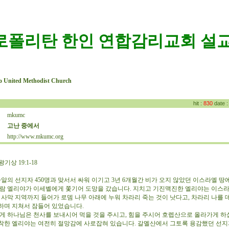
로폴리탄 한인 연합감리교회 설교
o United Methodist Church
hit :
830
date 
mkumc
:
고난 중에서
:
http://www.mkumc.org
:
기상 19:1-18
의 선지자 450명과 맞서서 싸워 이기고 3년 6개월간 비가 오지 않았던 이스라엘 땅에
사람 엘리야가 이세벨에게 쫓기어 도망을 갔습니다. 지치고 기진맥진한 엘리야는 이스
 사막 지역까지 들어가 로뎀 나무 아래에 누워 차라리 죽는 것이 낫다고, 차라리 나를 
하며 지쳐서 잠들어 있었습니다.
 하나님은 천사를 보내시어 먹을 것을 주시고, 힘을 주시어 호렙산으로 올라가게 하십
착한 엘리야는 여전히 절망감에 사로잡혀 있습니다. 갈멜산에서 그토록 용감했던 선지