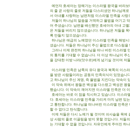
예언자 호세아는 망해가는 이스라엘 왕국을 바라보며
의 줄 곧 사랑의 줄로 저들을 다스리셨던 하나님께
서 아내를 사랑하는 남편처럼 이스라엘 민족을 사랑
저들이 하나님의 말씀을 거역하고 율법을 어기고 악
어 주셨습니다. 남편을 배신했던 호세아의 아내 고
은 저들을 버리지 않으셨습니다. 하나님은 저들을 목
록 만들지 않으셨습니다.
하나님은 애급의 노예였던 이스라엘 민족을 해방시
셨습니다. 저들은 하나님이 주신 율법으로 다스림을
그러나 이제 완전히 하나님을 떠나 버린 이스라엘 민
의 통치를 기대할 수 없습니다. 더 이상 하나님이 주
을 강대한 이방 나라(앗수르)에게 넘기실 것이며 저
이스라엘 민족은 남쪽의 유다 왕국과 북쪽의 이스라
을 받은 사람들이라는 공동의 민족의식이 있었습니다
고 하나님이 주신 계명, 즉 율법을 지킨다는 약속이 
이 약속 위에서 왕들은 백성을 다스렸고 백성은 왕
했습니다. 이 약속이 깨어지면 이스라엘 민족은 더 
호세아는 바로 이 점을 직시하고 있습니다. 이스라
다. 호세아는 이스라엘 민족을 가리켜 마치 남편 있는
고 통탄합니다. 하나님을 떠나버린 이스라엘 민족은 
할 수 없다고 탄식합니다.
이제 저들은 다시 노예가 될 것이며 쇠사슬을 목에 
상 사람의 줄로 이끌림을 받지 못할 것입니다. 저들의
는 기대할 수 없을 것입니다. 자유인에게 주어진 하