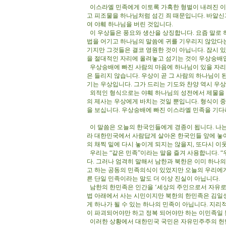
이스라엘 민족에게 이토록 가혹한 형벌이 내려진 이
고 피조물을 하나님처럼 섬긴 죄 때문입니다. 바알
여 야훼 하나님을 버린 것입니다.
이 우상들은 풍요와 생산을 상징합니다. 요즘 말로 
법을 어기고 하나님의 말씀에 귀를 기우리지 않았다는
기지만 그것들은 결코 영원한 것이 아닙니다. 잠시 
을 절대적인 자리에 올려놓고 섬기는 것이 우상숭배
우상숭배에 빠진 사람의 마음에 하나님이 있을 자리
은 들리지 않습니다. 우상이 곧 그 사람의 하나님이 
기는 우상입니다. 그가 드리는 기도와 찬양 역시 우
외적인 형식으로는 야훼 하나님의 성전에서 제물을 
의 제사는 우상에게 바치는 것일 뿐입니다. 형식이 
을 보십니다. 우상숭배에 빠진 이스라엘 민족을 기다
이 말씀은 오늘의 한국인들에게 경종이 됩니다. 나는
라 대한민국에서 사람답게 살아온 한국인들 앞에 놓여
의 채찍 밑에 다시 놓이게 되지는 않을지, 또다시 
우리는 “같은 민족”이라는 말을 즐겨 사용합니다. 
다. 그러나 엄격히 말해서 남한과 북한은 이미 하나
고 하는 공동의 민족의식이 있었지만 오늘의 우리에게
른 단일 민족이라는 말도 더 이상 진실이 아닙니다.
남한의 한민족은 인간을 ‘세상의 주인으로서 자유로
법 아래에서 사는 시민이지만 북한의 한민족은 김일
게 하나가 될 수 있는 하나의 민족이 아닙니다. 지리
이 파괴되어야만 하고 정복 되어야만 하는 이민족일
이러한 상황에서 대한민국 국민은 자유민주주의 헌법