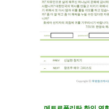
까? 자유인으로 살게 해주신 하나님의 은혜에 감사하고
사합니까? 대한민국의 역사를 만들고 지키기 위해서 
기 위해서 또 다시 땀과 피를 흘릴 각오를 하고 있
까? 좀 더 잘 먹고 좀 더 쾌락을 누릴 수만 있다면
니까?
호세아 선지자의 외침에 귀를 기우리시기 바랍니다
7/31/16 한영숙 목
name
password
신실한 청지기
←
PREV
창조주 예수 그리스도
→
NEXT
Copyright ⓒ
무료링크게시
메트로폴리탄 한인 연