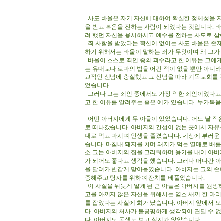
사도 바울은 자기 자신에 대하여 확실한 정체성을 지
을 받고 복음을 전하는 사람이 되었다는 것입니다. 
려 했던 자신을 용서하시고 예수를 전하는 사도로 
죄 사함을 받았다는 확신이 없이는 사도 바울은 존재
하기 위해서는 바울이 말하는 죄가 무엇이며 왜 그
바울이 스스로 죄인 중의 괴수라고 한 이유는 그에게
는 유대교나 로마의 법을 어긴 적이 없을 뿐만 아니
교적인 신념에 충실했고 그 신념을 따라 기독교회를 
었습니다.
그러나 그는 죄인 중에서도 가장 악한 죄인이었다고 
고 한 이유를 알려주는 좋은 예가 있습니다. 누가복음
어떤 아버지에게 두 아들이 있었습니다. 어느 날 작
로 떠나갔습니다. 아버지의 간섭이 없는 곳에서 자유
대로 먹고 마시며 인생을 즐겼습니다. 세상에 부러운
습니다. 마침내 돼지를 치며 돼지가 먹는 열매로 배
소 그는 아버지의 집을 그리워하며 용기를 내어 아버
가 되어도 좋다고 생각을 했습니다. 그러나 떠나간 
을 달려가 반갑게 맞아들였습니다. 아버지는 그의 손
증해주고 탕자를 위하여 잔치를 베풀었습니다.
이 사실을 뒤늦게 알게 된 큰 아들은 아버지를 원망하
고를 아끼지 않은 자신을 위해서는 염소 새끼 한 마리
를 잡았다는 사실에 화가 났습니다. 아버지 앞에서
다. 아버지의 처사가 불공평하게 생각되어 견딜 수 
다. 아버지도 동생도 보고 싶지가 않았습니다.