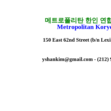
메트로폴리탄 한인 연
Metropolitan Kory
150 East 62nd Street (b/n Lex
yshankim@gmail.com - (212) 93