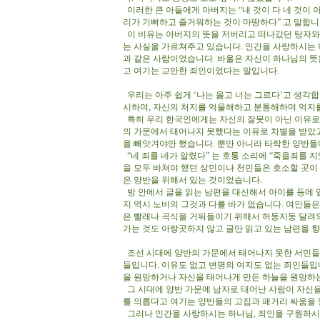
이러한 큰 아들에게 아버지는 “내 것이 다 네 것이 아
리가 기뻐하고 즐거워하는 것이 마땅하다” 고 말합니
이 비유는 아버지의 뜻을 저버리고 떠나갔던 탕자와
는 사실을 가르쳐주고 있습니다. 인간을 사랑하시는 
과 같은 사람이었습니다. 바울은 자신이 하나님의 뜻
고 여기는 교만한 죄인이었다는 말입니다.
우리는 아주 쉽게 ‘나는 옳고 너는 그르다’고 생각합
시하며, 자신의 처지를 억울해하고 분통해하며 억지
특히 우리 한국인에게는 자신의 잘못이 아닌 이유로 
의 가문에서 태어나지 못했다는 이유로 차별을 받았고
을 빼앗겨야만 했습니다. 뿐만 아니라 타락한 양반들
“네 죄를 네가 알렸다” 는 호통 소리에 “죽을죄를 
을 모두 바쳐야 했던 상민이나 천민들은 호소할 곳이
은 양반을 위해서 있는 것이었습니다.
방 안에서 글을 읽는 남편을 대신해서 아이를 등에 
지 역시 노비의 그것과 다를 바가 없습니다. 여인들
은 빨래나 곡식을 거둬들이기 위해서 허둥지둥 달려와
가는 것도 아랑곳하지 않고 글만 읽고 있는 남편을 향
조선 시대에 양반의 가문에서 태어나지 못한 서민들이
들입니다. 이유도 없고 변명의 여지도 없는 죄인들입
을 원망하거나 자신을 태어나게 만든 하늘을 원망하
그 시대에 양반 가문에 남자로 태어난 사람이 자신을
를 의롭다고 여기는 양반들의 고집과 패거리 싸움을 
그러나 인간을 사랑하시는 하나님, 죄인을 구원하시는