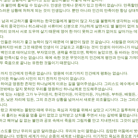
지 않는 상황에서 살아가고 있는 젊은이들은 어떻게 해야 합니까?
과 불만에 휩싸일 수 있습니다. 인생은 언제나 문제가 있고 만족이 없습니다. 만족할만
스러운 상황에 처하게 되는 것이 인생입니다. 뿐만 아니라 인간의 만족이란 항상 상대
 남과 비교하기를 좋아하는 한국인들에게 불만이 많고 자신을 불행하게 생각하는 사
 뉴욕의 중국인이나 히스패닉은 서류미비 신분으로 가난하게 살면서도 별 불만이 없어 
들끼리 모여서 서로 도우며 살기 때문에 영어 한 마디 못하고 서류가 없어도 살아가는 데
니다.
인들은 머리가 좋고 능력이 많기 때문에 더 불만이 많은 것 같습니다. 사람들은 머리가
원하지만 바로 그것 때문에 인생이 더 고달프고 괴롭다는 것이 인생의 아이러니가 아
백인으로 태어났으면, 부자였으면, 권력을 쥐었으면, 학력이 높았으면, 등 바라는 것
간을 만족시킬 수는 없습니다. 육에 속한 것은 무엇이든지 인간에게 평안과 안식을 가져다
모두 죽음으로 끝나는 유한한 것들이기 때문입니다.
까지 인간에게 만족은 없습니다. 영원에 이르기까지 인간에게 평화는 없습니다.
이든 하늘나라 시민이 되기 전까지 안식이 없습니다.
하여금 영원한 존재인 하나님에게 이르는 길을 열어주셨습니다. 그리스도 예수께서 
 것밖에는 알지 못하던 우리를 영원하신 하나님께로 인도해주셨습니다.
 있는 사람은 그가 누구이든지, 한국인이든, 미국인이든, 가난하든, 부하든, 배웠든, 
있든, 낮은 자리에 있든, 그의 조건과 상황을 넘어서서 새로운 피조물입니다. 그는 그리
입니다.
랐고 죄밖에는 몰랐던 때에 우리는 욕심과 자랑을 위해서 살았고 시기하고 질투하며
는 피 흘리는 싸움을 멈출 길이 없었고 상처받고 상처를 주면서 사는 길밖에 몰랐습니다.
하고 헤어날 길 없는 불안과 공포 속에서 죽음의 그림자를 안고 지내면서도 그것이 삶인
스도를 만난 우리의 삶은 달라졌습니다. 우리의 눈이 열렸습니다. 캄캄한 어둠에서 벗
나왔습니다. 반항의 세계가 아닌 순종의 세계로 나왔습니다. 이기적인 욕심과 증오로 가