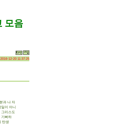
 모음
:
2016-12-20 11:37:25
분과 나 자
생일이 아니
든 그리스도
록 기뻐하
의 탄생