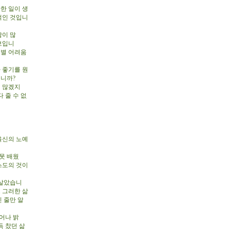
한 일이 생
적인 것입니
람이 많
보입니
 별 어려움
 좋기를 원
닙니까?
이 많겠지
 줄 수 없
육신의 노예
못 배웠
스도의 것이
 살았습니
 그러한 삶
 줄만 알
어나 밝
득 찼던 삶