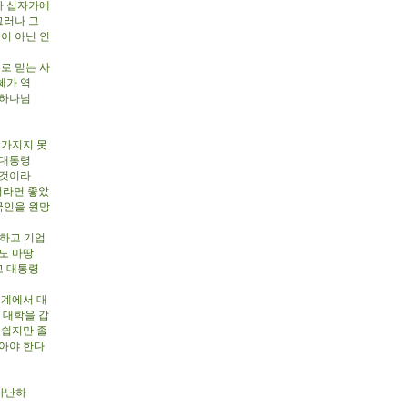
라 십자가에
그러나 그
이 아닌 인
로 믿는 사
혜가 역
 하나님
 가지지 못
 대통령
 것이라
더라면 좋았
국인을 원망
망하고 기업
도 마땅
고 대통령
세계에서 대
 대학을 갑
 쉽지만 졸
아야 한다
가난하