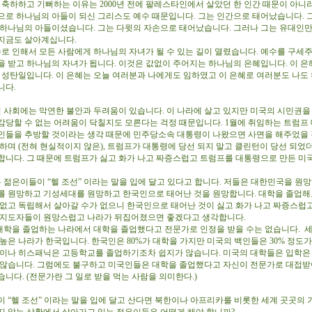
축하하고 기뻐하는 이유는 2000년 전에 팔레스타인에서 살았던 한 인간 때문이 아니
으로 하나님의 아들이 되신 그리스도 예수 때문입니다. 그는 인간으로 태어났습니다. 
 하나님의 아들이셨습니다. 그는 다윗의 자손으로 태어났습니다. 그러나 그는 유대인만
지금도 살아계십니다.
로 인해서 모든 사람에게 하나님의 자녀가 될 수 있는 길이 열렸습니다. 예수를 구세주
을 받고 하나님의 자녀가 됩니다. 이것은 값없이 주어지는 하나님의 은혜입니다. 이 은
이 성탄일입니다. 이 은혜는 오늘 여러분과 나에게도 임하였고 이 은혜로 여러분도 나도
니다.
 사회에는 막연한 불안과 두려움이 있습니다. 이 나라에 살고 있지만 미국의 시민권을
감당할 수 없는 어려움이 닥칠지도 모른다는 걱정 때문입니다. 1월에 취임하는 트럼프
인들을 추방할 것이라는 생각 때문에 민주당소속 대통령이 나왔으면 사면을 해주었을
 하며 (전혀 현실적이지 않은), 트럼프가 대통령에 당선 되지 말고 클린턴이 당선 되었
합니다. 그 때문에 트럼프가 싫고 화가 나고 짜증스럽고 트럼프를 대통령으로 만든 미
 젊은이들이 “헬 조선” 이라는 말을 입에 달고 있다고 합니다. 저들은 대한민국을 원
를 원망하고 기성세대를 원망하고 한국인으로 태어난 것을 원망합니다. 대학을 졸업해
 없고 독립해서 살아갈 수가 없으니 한국인으로 태어난 것이 싫고 화가 나고 짜증스럽
 지도자들이 원망스럽고 나라가 뒤집어졌으면 좋겠다고 생각합니다.
대학을 졸업하는 나라에서 대학을 졸업했다고 전문가로 인정을 받을 수는 없습니다. 
높은 나라가 한국입니다. 한국인은 80%가 대학을 가지만 미국의 백인들은 30% 정도가
인이나 히스패닉은 고등학교를 졸업하기조차 쉽지가 않습니다. 미국의 대학들은 입학은
 않습니다. 그럼에도 불구하고 미국인들은 대학을 졸업했다고 자신이 전문가로 대접받
니다. (전문가란 그 일로 받을 먹는 사람을 의미한다.)
 “헬 조선” 이라는 말을 입에 달고 산다면 북한이나 아프리카를 비롯한 세계 곳곳의 