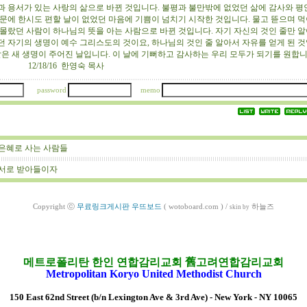
과 용서가 있는 사랑의 삶으로 바뀐 것입니다. 불평과 불만밖에 없었던 삶에 감사와 평
때문에 한시도 편할 날이 없었던 마음에 기쁨이 넘치기 시작한 것입니다. 물고 뜯으며 먹
 몰랐던 사람이 하나님의 뜻을 아는 사람으로 바뀐 것입니다. 자기 자신의 것인 줄만 
던 자기의 생명이 예수 그리스도의 것이요, 하나님의 것인 줄 알아서 자유를 얻게 된 
은 새 생명이 주어진 날입니다. 이 날에 기뻐하고 감사하는 우리 모두가 되기를 원합
/16 한영숙 목사
password
memo
은혜로 사는 사람들
서로 받아들이자
Copyright ⓒ
무료링크게시판 우뜨보드
( wotoboard.com )
/
하늘즈
skin by
메트로폴리탄 한인 연합감리교회 舊고려연합감리교회
Metropolitan Koryo United Methodist Church
150 East 62nd Street (b/n Lexington Ave & 3rd Ave) - New York - NY 10065