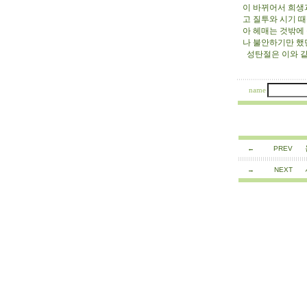
이 바뀌어서 희생
고 질투와 시기 
아 헤매는 것밖에
나 불안하기만 했
성탄절은 이와 같
12/18
name
←
PREV
→
NEXT