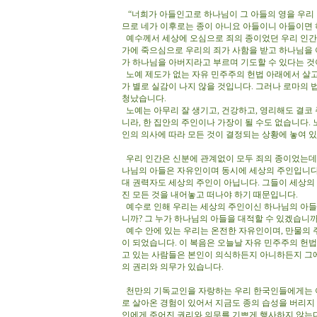
“너희가 아들인고로 하나님이 그 아들의 영을 우리 
므로 네가 이후로는 종이 아니요 아들이니 아들이면 
예수께서 세상에 오심으로 죄의 종이었던 우리 인간
가에 죽으심으로 우리의 죄가 사함을 받고 하나님을 
가 하나님을 아버지라고 부르며 기도할 수 있다는 것
노예 제도가 없는 자유 민주주의 헌법 아래에서 살고
가 별로 실감이 나지 않을 것입니다. 그러나 로마의
청났습니다.
노예는 아무리 잘 생기고, 건강하고, 영리해도 결코 
니라, 한 집안의 주인이나 가장이 될 수도 없습니다. 
인의 의사에 따라 모든 것이 결정되는 상황에 놓여 
우리 인간은 신분에 관계없이 모두 죄의 종이었는데,
나님의 아들은 자유인이며 동시에 세상의 주인입니다. 
대 권력자도 세상의 주인이 아닙니다. 그들이 세상의
진 모든 것을 내어놓고 떠나야 하기 때문입니다.
예수로 인해 우리는 세상의 주인이신 하나님의 아들
니까? 그 누가 하나님의 아들을 대적할 수 있겠습니
예수 안에 있는 우리는 온전한 자유인이며, 만물의 
이 되었습니다. 이 복음은 오늘날 자유 민주주의 헌
고 있는 사람들은 본인이 의식하든지 아니하든지 그
의 권리와 의무가 있습니다.
천만의 기독교인을 자랑하는 우리 한국인들에게는 아
로 살아온 경험이 있어서 지금도 종의 습성을 버리지
인에게 주어진 권리와 의무를 기쁘게 행사하지 않는다