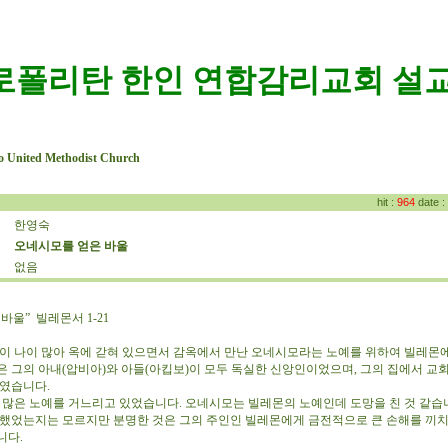
로폴리탄 한인 연합감리교회 설교
o United Methodist Church
hit :
964
date :
한영숙
:
오네시모를 얻은 바울
:
없음
:
바울” 빌레몬서 1-21
 나이 많아 옥에 갇혀 있으면서 감옥에서 만난 오네시모라는 노예를 위하여 빌레몬에
은 그의 아내(압비아)와 아들(아킵보)이 모두 독실한 신앙인이었으며, 그의 집에서 교
자였습니다.
많은 노예를 거느리고 있었습니다. 오네시모는 빌레몬의 노예인데 도망을 친 것 같습니
 했었는지는 모르지만 분명한 것은 그의 주인인 빌레몬에게 금전적으로 큰 손해를 끼
니다.