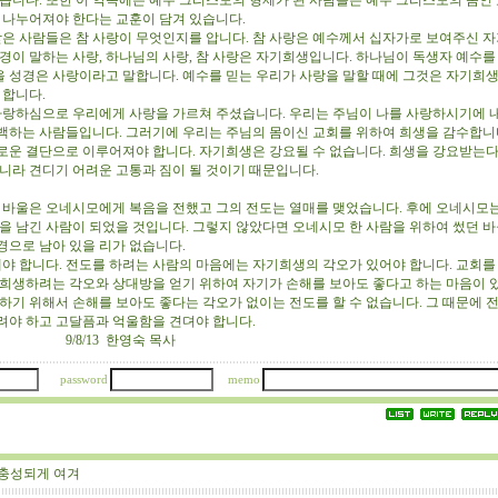
있습니다. 또한 이 약속에는 예수 그리스도의 형제가 된 사람들은 예수 그리스도의 몸인
을 나누어져야 한다는 교훈이 담겨 있습니다.
은 사람들은 참 사랑이 무엇인지를 압니다. 참 사랑은 예수께서 십자가로 보여주신 
성경이 말하는 사랑, 하나님의 사랑, 참 사랑은 자기희생입니다. 하나님이 독생자 예수를
 성경은 사랑이라고 말합니다. 예수를 믿는 우리가 사랑을 말할 때에 그것은 자기희
야 합니다.
랑하심으로 우리에게 사랑을 가르쳐 주셨습니다. 우리는 주님이 나를 사랑하시기에 
백하는 사람들입니다. 그러기에 우리는 주님의 몸이신 교회를 위하여 희생을 감수합니
로운 결단으로 이루어져야 합니다. 자기희생은 강요될 수 없습니다. 희생을 강요받는
아니라 견디기 어려운 고통과 짐이 될 것이기 때문입니다.
바울은 오네시모에게 복음을 전했고 그의 전도는 열매를 맺었습니다. 후에 오네시모
적을 남긴 사람이 되었을 것입니다. 그렇지 않았다면 오네시모 한 사람을 위하여 썼던 
경으로 남아 있을 리가 없습니다.
야 합니다. 전도를 하려는 사람의 마음에는 자기희생의 각오가 있어야 합니다. 교회를 
 희생하려는 각오와 상대방을 얻기 위하여 자기가 손해를 보아도 좋다고 하는 마음이 
원하기 위해서 손해를 보아도 좋다는 각오가 없이는 전도를 할 수 없습니다. 그 때문에 
려야 하고 고달픔과 억울함을 견뎌야 합니다.
13 한영숙 목사
password
memo
충성되게 여겨