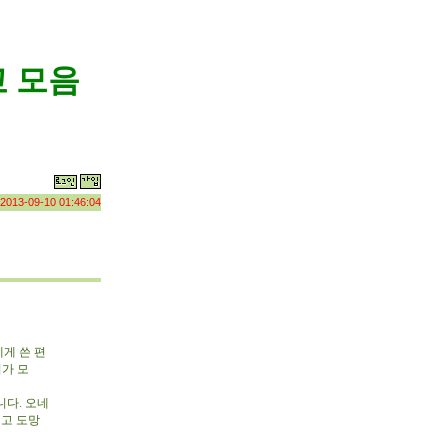
 모음
2013-09-10 01:46:04
게 쓴 편
회가 모
다. 오네
치고 도망