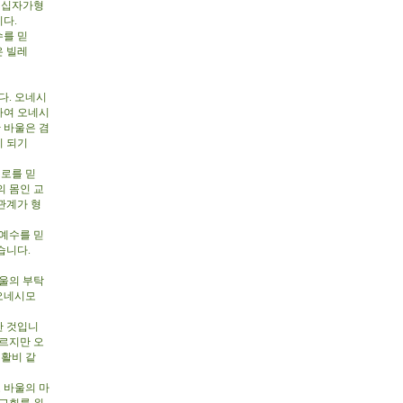
 십자가형
니다.
수를 믿
은 빌레
다. 오네시
하여 오네시
 바울은 겸
이 되기
서로를 믿
의 몸인 교
관계가 형
예수를 믿
습니다.
울의 부탁
 오네시모
한 것입니
모르지만 오
생활비 같
 바울의 마