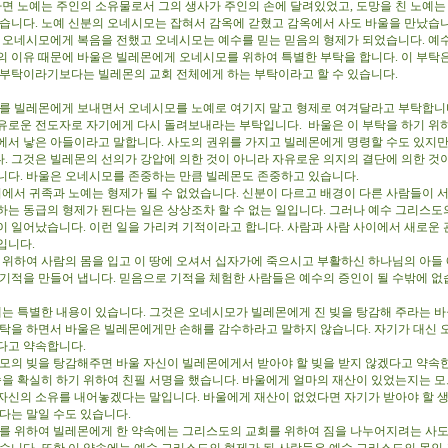
면 노예는 주인의 소유물로서 그의 생사가 주인의 손에 달려있었고, 도망을 친 노예는
었습니다. 노예 신분의 오네시모는 잡혀서 감옥에 갇혔고 감옥에서 사도 바울을 만났습
오네시모에게 복음을 전했고 오네시모는 예수를 믿는 믿음의 형제가 되었습니다. 예
의 이유 때문에 바울은 빌레몬에게 오네시모를 위하여 특별한 부탁을 합니다. 이 부탁
 부탁이라기보다는 빌레몬의 교회 전체에게 하는 부탁이라고 할 수 있습니다.
 빌레몬에게 보내면서 오네시모를 노예로 여기지 말고 형제로 여겨달라고 부탁합니
유로운 전도자로 자기에게 다시 돌려보내라는 부탁입니다. 바울은 이 부탁을 하기 위
에서 낳은 아들이라고 말합니다. 사도의 권위를 가지고 빌레몬에게 명령할 수도 있지만
. 그것은 빌레몬의 선의가 강압에 의한 것이 아니라 자유로운 의지의 결단에 의한 것
니다. 바울은 오네시모를 존중하는 만큼 빌레몬도 존중하고 있습니다.
에서 귀족과 노예는 형제가 될 수 없었습니다. 신분이 다르고 배경이 다른 사람들이 
하는 동급의 형제가 된다는 일은 상상조차 할 수 없는 일입니다. 그러나 예수 그리스도
이 일어났습니다. 이런 일을 가리켜 기적이라고 합니다. 사람과 사람 사이에서 새로운 
입니다.
위하여 사람의 몸을 입고 이 땅에 오셔서 십자가에 죽으시고 부활하신 하나님의 아들 
 기적을 만들어 냅니다. 믿음으로 기적을 체험한 사람들은 예수의 증인이 될 수밖에 없
는 특별한 내용이 있습니다. 그것은 오네시모가 빌레몬에게 진 빚을 탕감해 주라는 바
부탁을 하면서 바울은 빌레몬에게만 손해를 감수하라고 말하지 않습니다. 자기가 대신
다고 약속합니다.
의 빚을 탕감해주면 바울 자신이 빌레몬에게서 받아야 할 빚을 받지 않겠다고 약속
약속을 확실히 하기 위하여 친필 서명을 했습니다. 바울에게 얼마의 재산이 있었는지는 
자신의 소유를 내어놓겠다는 말입니다. 바울에게 재산이 없었다면 자기가 받아야 할 
겠다는 말일 수도 있습니다.
 위하여 빌레몬에게 한 약속에는 그리스도의 교회를 위하여 짐을 나누어지려는 사도