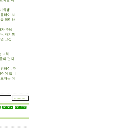
 교회를 위
자기희생
 통하여 보
생을 의미하
내가 주님
다. 자기희
다면 그것
는 교회
바울의 편지
위하여, 주
있어야 합니
전도자는 이