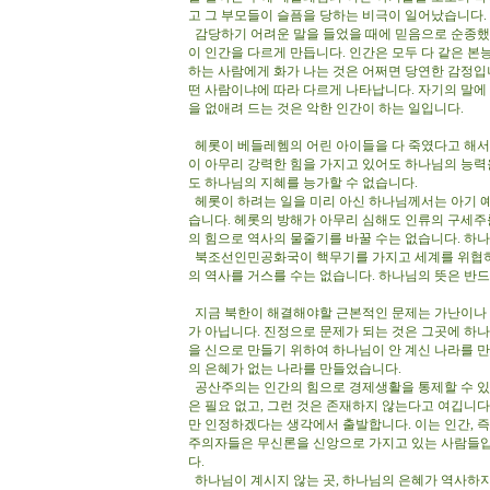
고 그 부모들이 슬픔을 당하는 비극이 일어났습니다
감당하기 어려운 말을 들었을 때에 믿음으로 순종했
이 인간을 다르게 만듭니다. 인간은 모두 다 같은 본능
하는 사람에게 화가 나는 것은 어쩌면 당연한 감정입
떤 사람이냐에 따라 다르게 나타납니다. 자기의 말에
을 없애려 드는 것은 악한 인간이 하는 일입니다.
헤롯이 베들레헴의 어린 아이들을 다 죽였다고 해서
이 아무리 강력한 힘을 가지고 있어도 하나님의 능력
도 하나님의 지혜를 능가할 수 없습니다.
헤롯이 하려는 일을 미리 아신 하나님께서는 아기
습니다. 헤롯의 방해가 아무리 심해도 인류의 구세
의 힘으로 역사의 물줄기를 바꿀 수는 없습니다. 하
북조선인민공화국이 핵무기를 가지고 세계를 위협하
의 역사를 거스를 수는 없습니다. 하나님의 뜻은 반
지금 북한이 해결해야할 근본적인 문제는 가난이나 궁
가 아닙니다. 진정으로 문제가 되는 것은 그곳에 하
을 신으로 만들기 위하여 하나님이 안 계신 나라를 만
의 은혜가 없는 나라를 만들었습니다.
공산주의는 인간의 힘으로 경제생활을 통제할 수 있다
은 필요 없고, 그런 것은 존재하지 않는다고 여깁니다
만 인정하겠다는 생각에서 출발합니다. 이는 인간, 
주의자들은 무신론을 신앙으로 가지고 있는 사람들입
다.
하나님이 계시지 않는 곳, 하나님의 은혜가 역사하지