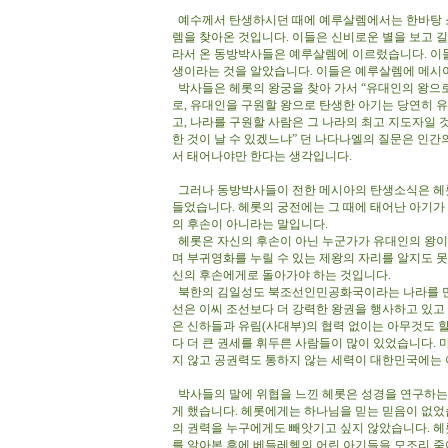
예수께서 탄생하시던 때에 예루살렘에서는 한바탕 
렘을 찾아온 것입니다. 이들은 신비로운 별을 보고 길
라서 온 동방박사들은 예루살렘에 이르렀습니다. 이
생이라는 것을 알았습니다. 이들은 예루살렘에 메시
박사들은 헤롯의 왕궁을 찾아 가서 “유대인의 왕으로
로, 유대인을 구원할 왕으로 탄생한 아기는 당연히 
고, 나라를 구원할 사람은 그 나라의 최고 지도자일
한 것이 날 수 있겠느냐” 던 나다나엘의 질문은 인
서 태어나야만 한다는 생각입니다.
그러나 동방박사들이 전한 메시아의 탄생소식은 헤
들었습니다. 헤롯의 궁전에는 그 때에 태어난 아기가
의 후손이 아니라는 말입니다.
헤롯은 자신의 후손이 아닌 누군가가 유대인의 왕이 
며 부귀영화를 누릴 수 있는 제왕의 자리를 알지도 못
신의 후손에게로 돌아가야 하는 것입니다.
북한의 김일성도 북조선인민공화국이라는 나라를 만들
선은 이씨 조선보다 더 강력한 왕권을 행사하고 있고
은 신하들과 유림(사대부)의 협력 없이는 아무것도 
다 더 큰 권세를 휘두른 사람들이 많이 있었습니다.
지 않고 공권력도 통하지 않는 세력이 대한민국에는 
박사들의 말에 위협을 느낀 헤롯은 성경을 연구하는
게 했습니다. 헤롯에게는 하나님을 믿는 믿음이 없었
의 권력을 누구에게도 빼앗기고 싶지 않았습니다. 
를 알아본 후에 베들레헴의 어린 아기들을 모조리 죽