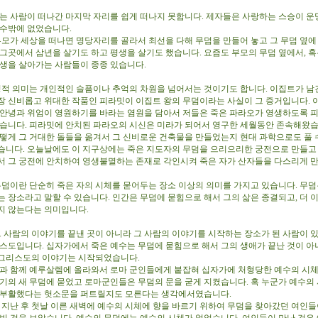
 사람이 떠나간 마지막 자리를 쉽게 떠나지 못합니다. 제자들은 사랑하는 스승이 운
 수밖에 없었습니다.
모가 세상을 떠나면 명당자리를 골라서 최선을 다해 무덤을 만들어 놓고 그 무덤 옆에
 그곳에서 삼년을 살기도 하고 평생을 살기도 했습니다. 요즘도 부모의 무덤 옆에서, 혹
평생을 살아가는 사람들이 종종 있습니다.
적 의미는 개인적인 슬픔이나 추억의 차원을 넘어서는 것이기도 합니다. 이집트가 남긴
장 신비롭고 위대한 작품인 피라밋이 이집트 왕의 무덤이라는 사실이 그 증거입니다.
 안녕과 위엄이 영원하기를 바라는 염원을 담아서 저들은 죽은 파라오가 영생하도록 
했습니다. 피라밋에 안치된 파라오의 시신은 미라가 되어서 영구한 세월동안 존속해왔습
게 그 거대한 돌들을 옮겨서 그 신비로운 건축물을 만들었는지 현대 과학으로도 풀 수
습니다. 오늘날에도 이 지구상에는 죽은 지도자의 무덤을 으리으리한 궁전으로 만들고
서 그 궁전에 안치하여 영생불멸하는 존재로 각인시켜 죽은 자가 산자들을 다스리게 
덤이란 단순히 죽은 자의 시체를 묻어두는 장소 이상의 의미를 가지고 있습니다. 무덤
 장소라고 말할 수 있습니다. 인간은 무덤에 묻힘으로 해서 그의 삶은 종결되고, 더 이
지 않는다는 의미입니다.
 사람의 이야기를 끝낸 곳이 아니라 그 사람의 이야기를 시작하는 장소가 된 사람이 있
리스도입니다. 십자가에서 죽은 예수는 무덤에 묻힘으로 해서 그의 생애가 끝난 것이 아
 그리스도의 이야기는 시작되었습니다.
 함께 예루살렘에 올라와서 로마 군인들에게 붙잡혀 십자가에 처형당한 예수의 시
자기의 새 무덤에 묻었고 로마군인들은 무덤의 문을 굳게 지켰습니다. 혹 누군가 예수의
 부활했다는 헛소문을 퍼트릴지도 모른다는 생각에서였습니다.
지난 후 첫날 이른 새벽에 예수의 시체에 향을 바르기 위하여 무덤을 찾아갔던 여인들