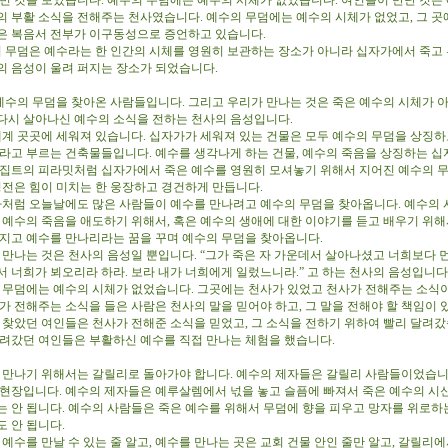
 빈 것을 보았습니다. 예수의 무덤에는 예수의 시체가 없었습니다. 여인들이 만난 것은
의 부활 소식을 전해주는 천사였습니다. 예수의 무덤에는 예수의 시체가 없었고, 그 곳
은 복음서 전부가 이구동성으로 증언하고 있습니다.
 무덤은 예수라는 한 인간의 시체를 영원히 보관하는 장소가 아니라 십자가에서 죽고 
의 음성이 울려 퍼지는 장소가 되었습니다.
예수의 무덤을 찾아온 사람들입니다. 그리고 우리가 만나는 것은 죽은 예수의 시체가 
다시 살아나신 예수의 소식을 전하는 천사의 음성입니다.
계 곳곳에 세워져 있습니다. 십자가가 세워져 있는 건물은 모두 예수의 무덤을 상징하
이라고 부르는 건축물들입니다. 예수를 생각나게 하는 건물, 예수의 죽음을 상징하는 십
이집트의 피라밋처럼 십자가에서 죽은 예수를 영원히 모셔놓기 위해서 지어진 예수의 
 성전은 힘이 미치는 한 웅장하고 경건하게 만듭니다.
처럼 오늘날에도 많은 사람들이 예수를 만나려고 예수의 무덤을 찾아옵니다. 예수의 
 예수의 죽음을 애도하기 위해서, 혹은 예수의 생애에 대한 이야기를 듣고 배우기 위해서
가지고 예수를 만나리라는 꿈을 꾸며 예수의 무덤을 찾아옵니다.
만나는 것은 천사의 음성일 뿐입니다. “그가 죽은 자 가운데서 살아나셨고 너희보다 
서 너희가 뵈오리라 하라. 보라 내가 너희에게 일렀느니라.” 고 하는 천사의 음성입니다
무덤에는 예수의 시체가 없었습니다. 그곳에는 천사가 있었고 천사가 전해주는 소식
가 전해주는 소식을 들은 사람은 천사의 말을 믿어야 하고, 그 말을 전해야 할 책임이 
을 찾았던 여인들은 천사가 전해준 소식을 믿었고, 그 소식을 전하기 위하여 빨리 달려갔
달려갔던 여인들은 부활하신 예수를 직접 만나는 체험을 했습니다.
만나기 위해서는 갈릴리로 돌아가야 합니다. 예수의 제자들은 갈릴리 사람들이었습니
 현장입니다. 예수의 제자들은 예루살렘에서 넋을 놓고 슬픔에 빠져서 죽은 예수의 시
는 안 됩니다. 예수의 사람들은 죽은 예수를 위해서 무덤에 향을 피우고 망자를 위로하
도 안 됩니다.
수를 만날 수 있는 줄 알고, 예수를 만나는 곳은 교회 건물 안인 줄만 알고, 갈릴리