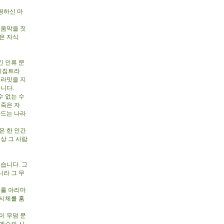
명하신 마
 움막을 짓
은 자식
 인류 문
 이집트라
피라밋을 지
니다.
 없는 수
 죽은 자
만드는 나라
은 한 인간
상 그 사람
습니다. 그
니라 그 무
체를 아리마
 시체를 훔
이 무덤 문