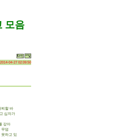
 모음
2014-04-27 02:09:50
어찌할 바
하고 십자가
를 갚아
 무덤
 못하고 있