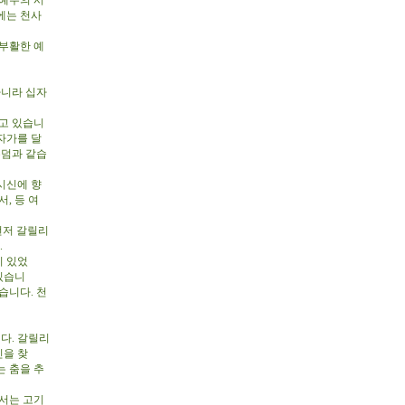
 예수의 시
에는 천사
부활한 예
아니라 십자
고 있습니
자가를 달
무덤과 같습
시신에 향
, 등 여
먼저 갈릴리
.
이 있었
있습니
습니다. 천
다. 갈릴리
신을 찾
는 춤을 추
에서는 고기