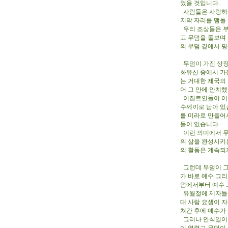
었을 것입니다.
사람들은 사랑하는
지막 자리를 맴돌
우리 조상들은 부
고 무덤을 돌보며
의 무덤 곁에서 
무덤이 가진 상징
화유산 중에서 가
는 거대한 제국의
어 그 안에 안치
이집트인들이 어떻
수께끼로 남아 있
를 미라로 만들어
들이 있습니다.
이런 의미에서 무
의 삶을 완성시키는
의 활동은 계속되
그런데 무덤이 그
가 바로 예수 그
덤에서부터 예수
유월절에 제자들과
대 사람 요셉이 
쳐간 후에 예수가
그러나 안식일이 