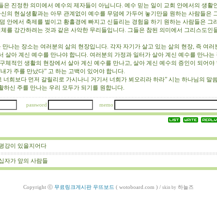
들은 진정한 의미에서 예수의 제자들이 아닙니다. 예수 믿는 일이 교회 안에서의 생활인
 자신의 현실생활과는 아무 관계없이 예수를 무덤에 가두어 놓기만을 원하는 사람들은
무덤 안에서 축제를 벌이고 황홀경에 빠지고 신들리는 경험을 하기 원하는 사람들은 
 시체를 강간하려는 것과 같은 사악한 무리들입니다. 그들은 참된 의미에서 그리스도인
 만나는 장소는 여러분의 삶의 현장입니다. 각자 자기가 살고 있는 삶의 현장, 즉 여러
서 살아 계신 예수를 만나야 합니다. 여러분의 가정과 일터가 살아 계신 예수를 만나는
 구체적인 생활의 현장에서 살아 계신 예수를 만나고, 살아 계신 예수의 증인이 되어야 
내가 주를 만났다” 고 하는 고백이 있어야 합니다.
 너희보다 먼저 갈릴리로 가시나니 거기서 너희가 뵈오리라 하라” 시는 하나님의 말씀
활하신 주를 만나는 우리 모두가 되기를 원합니다.
password
memo
평강이 있을지어다
십자가 앞의 사람들
Copyright ⓒ
무료링크게시판 우뜨보드
( wotoboard.com )
/
하늘즈
skin by