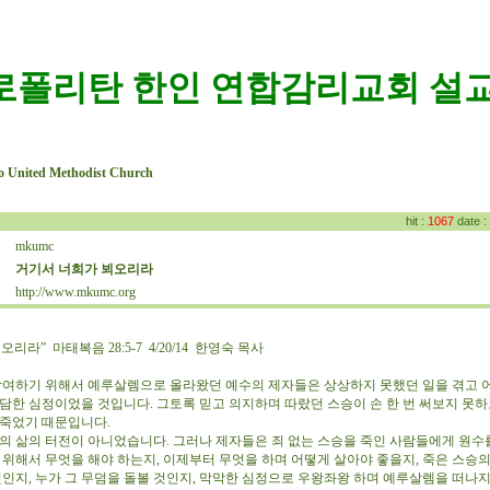
로폴리탄 한인 연합감리교회 설교
o United Methodist Church
hit :
1067
date :
mkumc
:
거기서 너희가 뵈오리라
:
http://www.mkumc.org
:
리라” 마태복음 28:5-7 4/20/14 한영숙 목사
여하기 위해서 예루살렘으로 올라왔던 예수의 제자들은 상상하지 못했던 일을 겪고 
참담한 심정이었을 것입니다. 그토록 믿고 의지하며 따랐던 스승이 손 한 번 써보지 못
 죽었기 때문입니다.
 삶의 터전이 아니었습니다. 그러나 제자들은 죄 없는 스승을 죽인 사람들에게 원수
 위해서 무엇을 해야 하는지, 이제부터 무엇을 하며 어떻게 살아야 좋을지, 죽은 스승의
것인지, 누가 그 무덤을 돌볼 것인지, 막막한 심정으로 우왕좌왕 하며 예루살렘을 떠나지