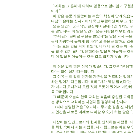
“너희는 그 은혜에 의하여 믿음으로 말미암아 구원
이라.”
이 짧은 본문의 말씀에는 복음의 핵심이 담겨 있습니
나님의 은혜는 십자가에서 죽고 부활하신 예수 그리
모든 인간의 궁극적인 관심이며 절대적인 가치인 구
는 말입니다. 이 말은 인간의 모든 자랑을 허무한 
“하나님의 은혜로 구원을 받았다”는 말은 거저 구원
든지 자랑하지 못하게 함이라” 고 본문은 말하고 있
“너는 모든 것을 거저 받았다. 네가 너 된 것은 하나
을 할 수 있게 됩니다. 은혜라는 말을 받아들이는 것은
데 이 말을 받아들이는 것은 결코 쉽지가 않습니다.
이 쉬운 일이 힘든 이유가 있습니다. 그것은 “은혜”
다”는 말이 싫기 때문입니다.
그 이유는 이 말이 인간의 자존심을 건드리는 말이기 
하는 말이기 때문입니다. 특히 “내가 제일 잘났다”
가 너보다 못나거나 못한 것이 무엇이 있어서 너한테
욱 그러합니다.
그 때문에 오늘의 한국 교회는 복음에 충실한 교회를
는 방식으로 교회라는 사업체를 경영하려 합니다.
그러나 분명한 것은 “수고하고 무거운 짐을 진 사람
고 인간을 새로운 미래로 나아갈 수 있게 하는 말은 
세상에는 인간으로서의 한계를 인식하는 사람들, 자신
을 회한 속에서 사는 사람들, 자기 힘으로는 어쩔 수 
이 많은 사람들이, 아니 모든 사람들이 “수고하고 무