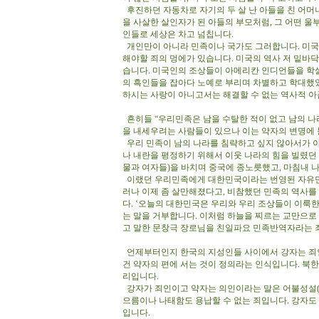
후진하던 자동차로 자기의 두 살 난 아들을 친 어머
을 사살한 살인자가 된 아들의 부모처럼, 그 어떤 
인들로 세상은 차고 넘칩니다.
개인만이 아니라 민족이나 국가도 그러합니다. 미국
해야할 죄의 멍에가 있습니다. 미국의 역사 저 밑바
습니다. 미국인의 조상들이 아메리칸 인디언들을 학
의 흑인들을 잡아다 노예로 부리며 차별하고 학대했었
하시는 사랑이 아니고서는 해결할 수 없는 역사적 아
흔히들 “우리민족은 남을 수탈한 적이 없고 남의 나
을 내세우려는 사람들이 있으나 이는 약자의 변명에
우리 민족이 남의 나라를 침략하고 싶지 않아서가 아
나 내란을 평정하기 위해서 이웃 나라의 힘을 빌렸던
물과 여자들)을 바치며 중국에 종노릇했고, 마침내 
이랬던 우리민족에게 대한민국이라는 번영된 자유민
러나 이제 좀 살만해졌다고, 비참했던 민족의 역사를
다. ‘오늘의 대한민국은 우리와 우리 조상들이 이룩한
는 말을 거부합니다. 이처럼 하늘을 찌르는 교만으로 
고 말한 문창극 장로님을 친일파요 민족반역자라는
언제부터인지 한국의 지성인들 사이에서 강자는 죄인
건 약자의 편에 서는 것이 정의라는 인식입니다. 북
리입니다.
강자가 죄인이고 약자는 의인이라는 말은 어불성설(
으름이나 나태함도 용납할 수 없는 죄입니다. 강자도
입니다.