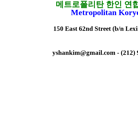
메트로폴리탄 한인 연
Metropolitan Kory
150 East 62nd Street (b/n Lex
yshankim@gmail.com - (212) 93