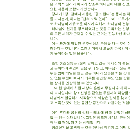
은 과학적 진리가 아니라 창조주 하나님에 대한 신앙
요한 내용이 포함되어 있습니다.
창세기 1장 1절에서 사용된 “창조 한다”는 동사는 
를 가지는데, 하나는 “전혀 노력 없이”, 그리고 “무
로 하나님의 자유로운 의지에 의해서, 하나님의 전능
하나님이 천지를 창조하셨다는 것을 고백하는 신앙은 
의 모든 세계가 존재할 수 있는 근거는 전능하신 하나
니다.
이는 과거에 있었던 우주생성의 근원을 캐는 것이 아니라
러하다는 것입니다. 그런 의미에서 오늘의 한국인이 
의 뜻이라는 말은 옳습니다.
또한 창조신앙은 2절이 말하고 있는 이 세상의 혼돈
고 공허하며 흑암이 깊음 위에 있고, 하나님의 신은 
두운 밤에 해일을 만난 깊은 바다가 요동을 치는 상태
도 없는 수렁에 빠져서 좌우를 분간할 수도 없는 상
는 상태를 연상해 볼 수 있습니다.
그러한 상태에 처한 세상의 혼란과 무질서 위에 하나
의 묘사입니다. 창조신앙은 끝없는 무질서와 허망함 
나님께서 말씀하기 시작함으로 세상은 질서를 찾고 인
고 부족한 것이 없는 충만한 공간으로 바뀐다는 것입
이런 혼란과 공허의 상태는 태초에 한 때 있었던 상태
할 수 있는 상태입니다. 그것은 창조된 세계의 근
어 버릴 때에, 와 지는 상태입니다.
창조신앙을 고백하는 것은 하나님 이외의 그 어떤 것