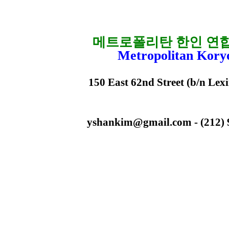
메트로폴리탄 한인 연
Metropolitan Kory
150 East 62nd Street (b/n Lex
yshankim@gmail.com - (212) 93