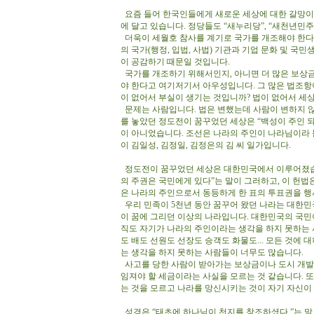
요즘 들어 한국인들에게 새로운 세상에 대한 갈망이 
에 달고 있습니다. 정당들도 “새누리당”, “새천년민주
더욱이 세월호 참사를 계기로 국가를 개조해야 한다
의 국가(행정, 입법, 사법) 기관과 기업 문화 및 국
이 공감하기 때문일 것입니다.
국가를 개조하기 위해서인지, 아니면 더 많은 보상
야 한다고 여기저기서 아우성입니다. 그 많은 법조항
이 없어서 부실이 생기는 것입니까? 법이 없어서 세
문제는 사람입니다. 법은 변했는데 사람이 변하지 
를 놓았던 정도전이 꿈꾸었던 세상은 “백성이 주인 
이 아니었습니다. 조선은 나라의 주인이 나라님이라 
이 김일성, 김정일, 김정은의 김 씨 일가입니다.
정도전이 꿈꾸었던 세상은 대한민국에서 이루어졌습니
의 주권은 국민에게 있다”는 말이 그러하고, 이 헌
은 나라의 주인으로서 동등하게 한 표의 투표권을 행
우리 민족이 5천년 동안 꿈꾸어 왔던 나라는 대한
이 꿈에 그리던 이상의 나라입니다. 대한민국의 국민
직도 자기가 나라의 주인이라는 생각을 하지 못하는 
도 배도 선원도 선장도 승객도 화물도... 모든 것에 
는 생각을 하지 못하는 사람들이 너무도 많습니다.
사고를 당한 사람이 받아가는 보상금이나 도시 개발
임져야 할 세금이라는 사실을 모르는 것 같습니다. 
는 것을 모르고 나라를 망신시키는 것이 자기 자신이
성경은 “태초에 하나님이 천지를 창조하셨다.”는 말