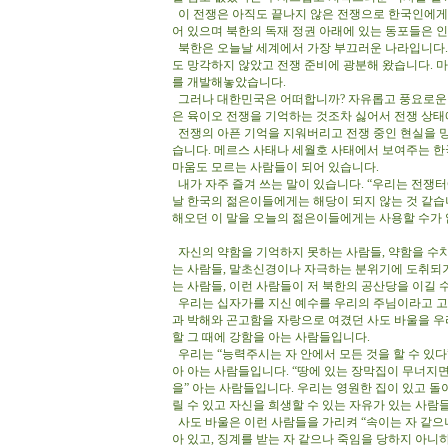
이 전쟁은 아직도 끝나지 않은 전쟁으로 한국인에게는
어 있으며 북한의 독재 정권 아래에 있는 동포들은 
북한은 오늘날 세계에서 가장 부끄러운 나라입니다. 
도 망각하지 않았고 전쟁 준비에 광분해 왔습니다. 
를 개발해놓았습니다.
그러나 대한민국은 어떠합니까? 자유롭고 풍요로운 
은 육이오 전쟁을 기억하는 것조차 싫어서 전쟁 상태
전쟁의 아픈 기억을 지워버리고 전쟁 중인 현실을 
습니다. 메르스 사태나 세월호 사태에서 보여주는 한
마움도 모르는 사람들이 되어 있습니다.
내가 자주 즐겨 쓰는 말이 있습니다. “우리는 전쟁
날 한국의 젊은이들에게는 해당이 되지 않는 것 같습
해오던 이 말을 오늘의 젊은이들에게는 사용할 수가
자신의 약함을 기억하지 못하는 사람들, 약함을 수치
는 사람들, 말초신경이나 자극하는 분위기에 도취되
는 사람들, 이런 사람들이 저 북한의 공산당을 이길 
우리는 십자가를 지신 예수를 우리의 주님이라고 고
과 박해와 곤고함을 자랑으로 여겼던 사도 바울을 
할 그 때에 강함을 아는 사람들입니다.
우리는 “능력주시는 자 안에서 모든 것을 할 수 있
아 아는 사람들입니다. “땅에 있는 장막집이 무너지면
을” 아는 사람들입니다. 우리는 영원한 집이 있고 돌
릴 수 있고 자신을 희생할 수 있는 자유가 있는 사람
사도 바울은 이런 사람들을 가리켜 “속이는 자 같으나
아 있고, 징계를 받는 자 같으나 죽임을 당하지 아니하