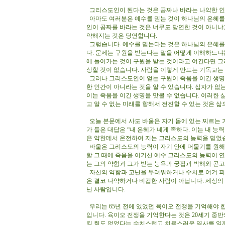
그리스도인이 된다는 것은 공짜나 바라는 나약한 인
아마도 여러분은 예수를 믿는 것이 하나님의 은혜를
인이 공짜를 바라는 것은 너무도 당연한 것이 아니냐
약해지는 것은 당연합니다.
그렇습니다. 예수를 믿는다는 것은 하나님의 은혜를
다. 문제는 구원을 받는다는 말을 어떻게 이해하느냐
에 들어가는 것이 구원을 받는 것이라고 여긴다면 
상할 것이 없습니다. 사람을 이렇게 만드는 기독교
그러나 그리스도인이 얻는 구원이 죽음을 이긴 생명
한 인간이 아니라는 것을 알 수 있습니다. 십자가 없
이는 죽음을 이긴 생명을 맛볼 수 없습니다. 이러한 
고 알 수 없는 미래를 향해서 전진할 수 있는 것은 
오늘 본문에서 사도 바울은 자기 몸에 있는 찌르는 
가 들은 대답은 “내 은혜가 네게 족하다. 이는 내 능
은 약한데서 온전하여 지는 그리스도의 능력을 믿었
바울은 그리스도의 능력이 자기 안에 머물기를 원해
할 그 때에 죽음을 이기신 예수 그리스도의 능력이 연
는 그의 약함과 그가 받는 능욕과 궁핍과 박해와 곤
자신의 약함과 고난을 두려워하거나 수치로 여겨 피
은 결코 나약하거나 비겁한 사람이 아닙니다. 세상의 
닌 사람입니다.
우리는 65년 전에 있었던 육이오 전쟁을 기억해야 
입니다. 육이오 전쟁을 기억한다는 것은 20세기 중반
킬 힘도 없었다는 수치스럽고 치욕스러운 역사를 일