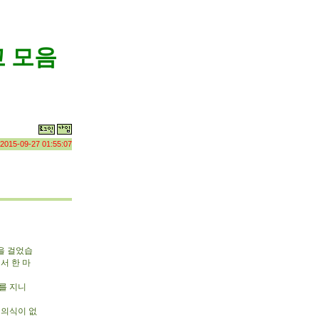
 모음
2015-09-27 01:55:07
을 걸었습
서 한 마
를 지니
 의식이 없