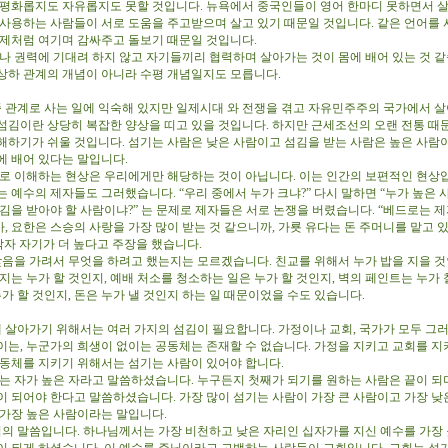
 평화롭지도 자유롭지도 못할 것입니다. 뉴욕에서 중국인들이 영어 한마디 못하면서 살
 사용하는 사람들이 서로 도움을 주고받으며 살고 있기 때문일 것입니다. 같은 언어를
형제처럼 여기며 감싸주고 돌보기 때문일 것입니다.
 권력에 기대려 하지 않고 자기들끼리 협력하며 살아가는 것이 몸에 배어 있는 것 같
상하 관계의 개념이 아니라 수평 개념일지도 모릅니다.
 관계로 사는 일에 익숙해 있지만 일제시대 와 전쟁을 겪고 자유민주주의 국가에서 살
섬김이란 상당히 복잡한 양상을 띠고 있을 것입니다. 하지만 근세조선의 오랜 전통 때
해하기가 쉬울 것입니다. 섬기는 사람은 낮은 사람이고 섬김을 받는 사람은 높은 사람
에 배어 있다는 말입니다.
 이해하는 현상은 우리에게만 해당하는 것이 아닙니다. 이는 인간의 보편적인 현상입
 예수의 제자들도 그러했습니다. “우리 중에서 누가 크냐?” 다시 말하면 “누가 높은 
김을 받아야 할 사람이냐?” 는 문제로 제자들은 서로 논쟁을 버렸습니다. “베드로는 
, 요한은 스승의 사랑을 가장 많이 받는 것 같으니까, 가룟 유다는 돈 주머니를 맡고 
각자 자기가 더 높다고 주장을 했습니다.
음을 가려서 무엇을 하려고 했는지는 모르겠습니다. 친교를 위해서 누가 밥을 지을 것
지는 누가 할 것인지, 예배 처소를 청소하는 일은 누가 할 것인지, 벽의 페인트는 누가
누가 할 것인지, 돈은 누가 낼 것인지 하는 일 때문이었을 수도 있습니다.
 살아가기 위해서는 여러 가지의 섬김이 필요합니다. 가정이나 교회, 국가가 모두 그러
이는, 누군가의 희생이 없이는 공동체는 존재할 수 없습니다. 가정을 지키고 교회를 지
공동체를 지키기 위해서는 섬기는 사람이 있어야 합니다.
 자가 높은 자라고 말씀하셨습니다. 누구든지 첫째가 되기를 원하는 사람은 끝이 되며
이 되어야 한다고 말씀하셨습니다. 가장 많이 섬기는 사람이 가장 큰 사람이고 가장 낮
 가장 높은 사람이라는 말입니다.
의 말씀입니다. 하나님께서는 가장 비천하고 낮은 자리인 십자가를 지신 예수를 가장 