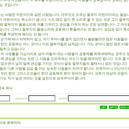
이 되게 하셨습니다. 이 예수를 주님이라고 고백하는 사람들이 교회입니다. 교회는 섬
되는 곳입니다.
는 사람은 어린아이와 같은 사람입니다. 아무것도 모르는 철부지 어린아이라는 말입니
지 어린아이는 목소리가 큽니다. 시도 때도 없이 큰 소리로 울 수 있는 것은 그가 철부
이런 철부지의 울음소리에 귀를 기우리고 관심을 가져야 하는 것은 당연합니다. 그 아이
입니다. 그러나 철부지의 울음소리에 공동체가 흔들려서는 안 됩니다. 섬김은 없이 목
동체를 주장하게 해서는 안 됩니다.
손가락 하나 까딱하지 않고, 자기 주머니를 털지 않으면서 불평불만만 많은 사람들은
리 한인 공동체는 어느 곳이나 이런 철부지들로 넘쳐납니다. 가는 곳마다 말만 많은 사
군림하고 있습니다.
의 사생활을 가십거리로 삼아 떠들어 대는 사람들이 공동체를 쥐락펴락하는 경우도 
일에 관심을 가지는 것은 그 사람을 도와주려는 의도가 있을 때여야만 합니다. 도와 줄 
도 없으면서 남의 일에 관심을 가지는 것이야 말로 철부지들의 철딱서니 없는 짓입니다.
은 다른 사람을 섬길 줄 아는 성숙한 사람들이 되어야 합니다. 언제까지나 갓난아기로
. 우리 한인 그리스도인들이 한인 공동체의 본이 되어야 합니다. 교회가 세상의 모범이
섬기는 자가 높은 자라는 것을 실천으로 보여주어야 합니다.
영숙 목사
password
memo
서로 화목하라