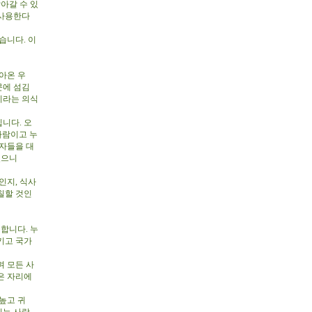
아갈 수 있
 사용한다
습니다. 이
아온 우
문에 섬김
이라는 의식
니다. 오
사람이고 누
제자들을 대
있으니
인지, 식사
 칠할 것인
합니다. 누
키고 국가
 모든 사
은 자리에
높고 귀