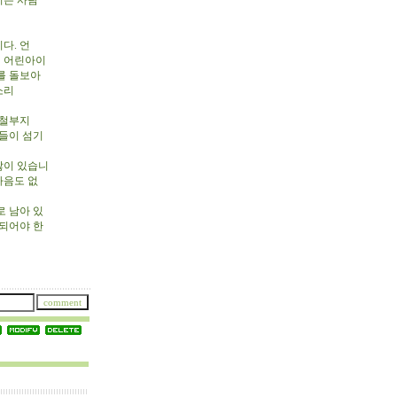
기는 사람
다. 언
지 어린아이
를 돌보아
소리
 철부지
람들이 섬기
많이 있습니
마음도 없
 남아 있
 되어야 한