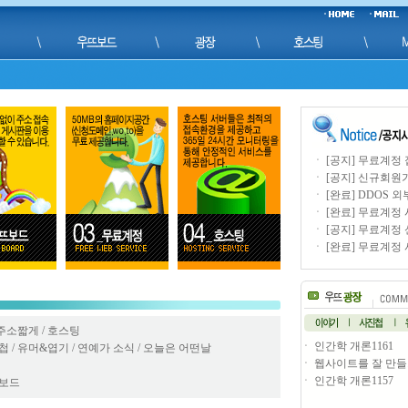
ㆍ
[공지] 무료계정 
ㆍ
[공지] 신규회원가
ㆍ
[완료] DDOS 외
ㆍ
[완료] 무료계정 
ㆍ
[공지] 무료계정 
ㆍ
[완료] 무료계정 
주소짧게
/
호스팅
ㆍ
인간학 개론1161
첩
/
유머&엽기
/
연예가 소식
/
오늘은 어떤날
ㆍ
웹사이트를 잘 만들기
ㆍ
인간학 개론1157
보드