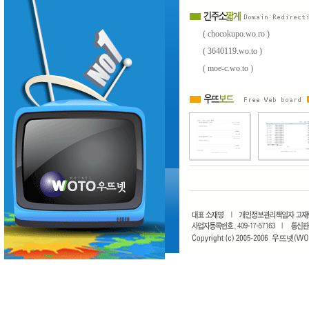
( chocokupo.wo.ro )
( 3640119.wo.to )
( moe-c.wo.to )