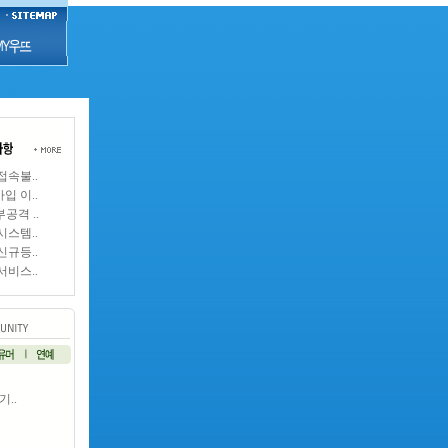
접속불..
입 이..
부공격 ..
시스템..
신규등..
서비스..
..