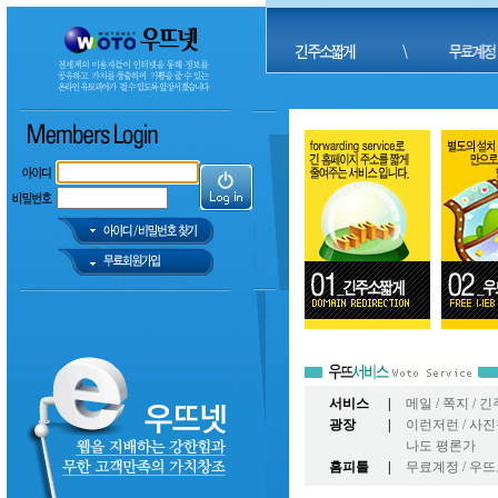
서비스
|
메일
/
쪽지
/
긴
광장
|
이런저런
/
사진
나도 평론가
홈피툴
|
무료계정
/
우뜨