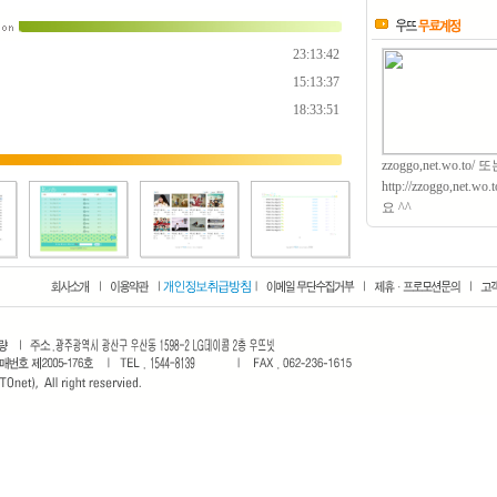
23:13:42
15:13:37
18:33:51
zzoggo,net.wo.to/ 
http://zzoggo,net.
요 ^^