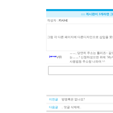
::::
게시판이 3개라면 그
작성자 :
카사네
그럼 각 다른 페이지에 다른디자인으로 삽입을 못한다
ㅡㅡ; 당연히 주소는 틀리죠~ 같
는ㅡㅡ? 신청하셨으면 위에 `My
사용법등 주소랑 나와여 ^^
이전글
방명록은 없나요?
다음글
.. 덧글 삭제에..