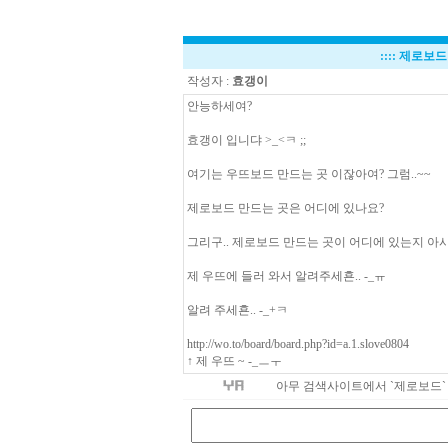
::::
제로보드
작성자 :
효갱이
안능하세여?
효갱이 입니댜 >_<ㅋ ;;
여기는 우뜨보드 만드는 곳 이잖아여? 그럼..~~
제로보드 만드는 곳은 어디에 있나요?
그리구.. 제로보드 만드는 곳이 어디에 있는지 아시
제 우뜨에 들러 와서 알려주세횬.. -_ㅠ
알려 주세횬.. -_+ㅋ
http://wo.to/board/board.php?id=a.1.slove0804
↑ 제 우뜨 ~ -_ㅡㅜ
아무 검색사이트에서 `제로보드` 