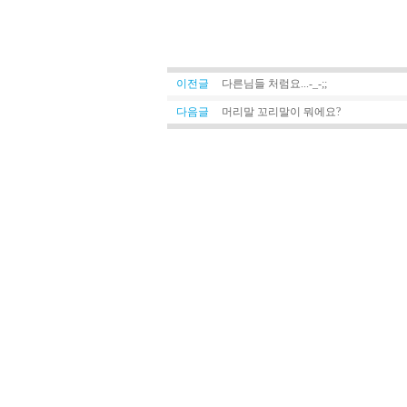
이전글
다른님들 처럼요...-_-;;
다음글
머리말 꼬리말이 뭐에요?