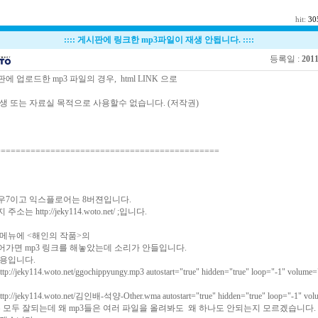
hit:
30
::::
게시판에 링크한 mp3파일이 재생 안됩니다.
::::
등록일 :
2011
 업로드한 mp3 파일의 경우, html LINK 으로
생 또는 자료실 목적으로 사용할수 없습니다. (저작권)
==============================================
우7이고 익스플로어는 8버젼입니다.
지 주소는
http://jeky114.woto.net/
;입니다.
메뉴에 <해인의 작품>의
가면 mp3 링크를 해놓았는데 소리가 안들입니다.
용입니다.
ttp://jeky114.woto.net/ggochippyungy.mp3 autostart="true" hidden="true" loop="-1" volume
ttp://jeky114.woto.net/김인배-석양-Other.wma autostart="true" hidden="true" loop="-1" vol
a들은 모두 잘되는데 왜 mp3들은 여러 파일을 올려봐도 왜 하나도 안되는지 모르겠습니다.