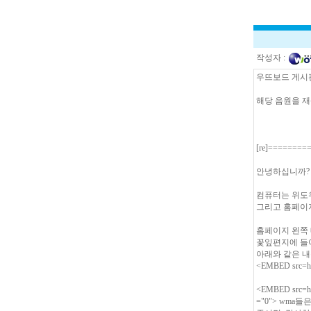
작성자 :
우뜨보드 게시판에
해당 음원을 재
[re]=======
안녕하십니까?
컴퓨터는 위도
그리고 홈페이
홈페이지 왼쪽 
꽃잎편지에 들어
아래와 같은 내
<EMBED src=
h
<EMBED src=
h
="0"> wm