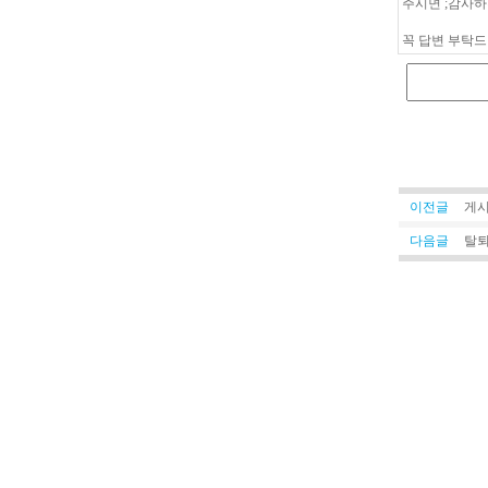
주시면
;감사하
꼭 답변 부탁드
이전글
게시
다음글
탈퇴