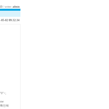
53
/ writer:
admin
-05-02 09:32:34
="0">
;
ume
 확인해