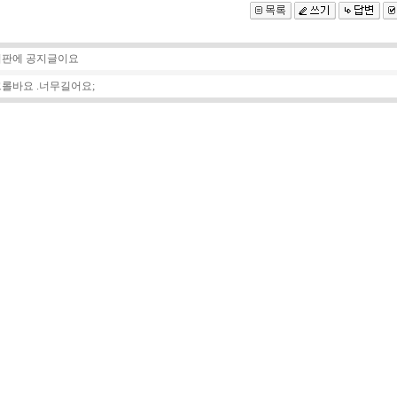
판에 공지글이요
롤바요 .너무길어요;