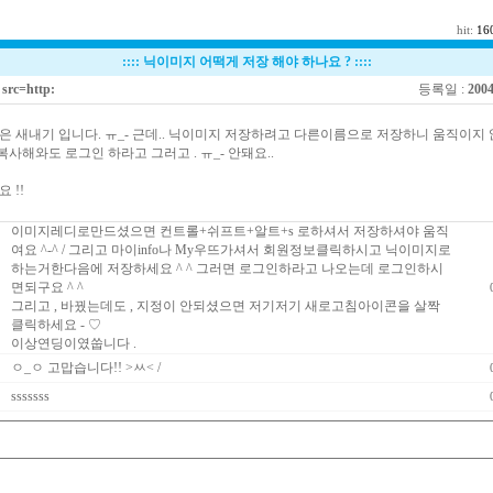
hit:
16
::::
닉이미지 어떡게 저장 해야 하나요 ?
::::
src=http:
등록일 :
2004
들은 새내기 입니다. ㅠ_- 근데.. 닉이미지 저장하려고 다른이름으로 저장하니 움직이지 않
 복사해와도 로그인 하라고 그러고 . ㅠ_- 안돼요..
 !!
이미지레디로만드셨으면 컨트롤+쉬프트+알트+s 로하셔서 저장하셔야 움직
여요 ^-^ / 그리고 마이info나 My우뜨가셔서 회원정보클릭하시고 닉이미지로
하는거한다음에 저장하세요 ^ ^ 그러면 로그인하라고 나오는데 로그인하시
면되구요 ^ ^
그리고 , 바꿨는데도 , 지정이 안되셨으면 저기저기 새로고침아이콘을 살짝
클릭하세요 - ♡
이상연딩이였쑵니다 .
ㅇ_ㅇ 고맙습니다!! >ㅆ< /
sssssss