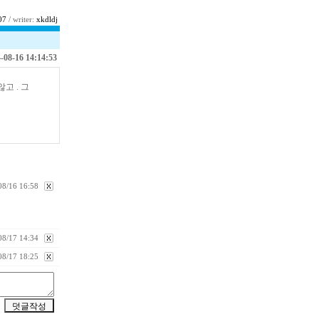
07
/ writer:
xkdldj
-08-16 14:14:53
고 . 그
08/16 16:58
08/17 14:34
08/17 18:25