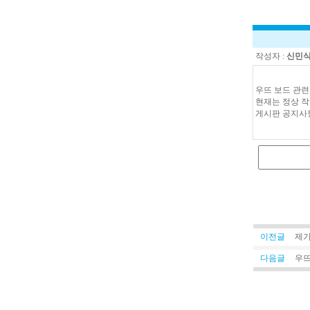
작성자 :
신민
우뜨 보드 관련
현재는 정상 작
게시판 공지사
이전글
제가
다음글
우뜨