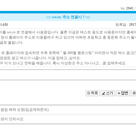
hit:
2941
/
::::
wo.ro. 주소 연결시 ?
::::
터나라
등록일 :
2017
를 wo.ro 로 연결해서 사용중입니다. 물론 지금은 테스트 용도로 사용중이지만 홈페
 정식 홈페이지 주소로 이용할려구 하고 있으며 어쩌면 초등학교 총 동문회 주소가 될
글로 올립니다.
ni.wo.ro 로 홈페이지에 접속하면 우측 윗쪽에 " 월 400월 웹호스팅" 이라면서 작은 박스 광고(
경경된 광고 박스가 나옵니다. 이걸 없애고
;싶어요.
꾸 이거 모냐고 연락을 해옵니다. 혹시 이상한곳 주소 아니냐고... 좀 없에주세요.
팝업 해제 요청(입금계좌문의)
판이 안되서요.