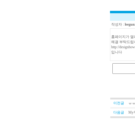
작성자 :
leegun
홈페이지가 열
해결 부탁드립
http://designhow
입니다
이전글
ㅠㅠ
다음글
My