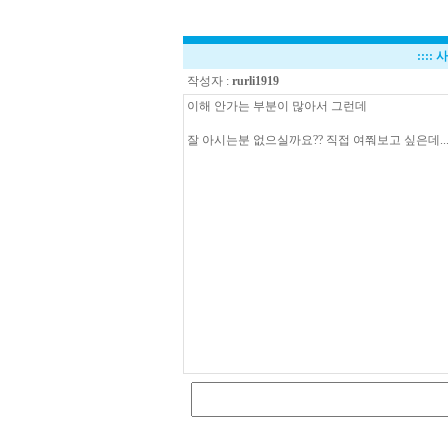
::::
사
작성자 :
rurli1919
이해 안가는 부분이 많아서 그런데
잘 아시는분 없으실까요?? 직접 여쭤보고 싶은데..