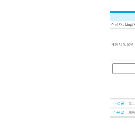
작성자 :
king7
제안서 잇으면
이전글
보드
다음글
새해