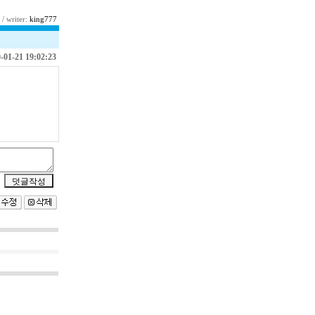
/ writer:
king777
-01-21 19:02:23